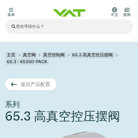
菜单
中文
新闻
最新资讯
查看所有新闻
关于VAT
主页
真空阀
真空控制阀
65.3 高真空控压摆阀
65.3 - 65350-PACK
真空阀
其他产品
返回产品配置
法兰连接与密封
医疗和制药应用
解决办法
真空控制阀
半导体生产
过程控制和隔离
显示干式蚀刻
真空炉
太阳能薄膜沉积
空间模拟
升级和改造解决方案
Financial reports
运动部件
科学仪器
系列
产品服务
65.3 高真空控压摆阀
真空隔离阀
基质转移
显示器生产
溅射
真空运输
半导体无尘系统
高能物理学
零部件
Presentations
VAT边缘焊接金属波纹管
企业责任
VAT真空闸阀
半导体无尘系统
薄膜封装(CVD)
科学仪器和医学
电池生产
标准维修服务
Shares and debt
真空模块
9月 17, 2026
活动新闻
9月 2, 2