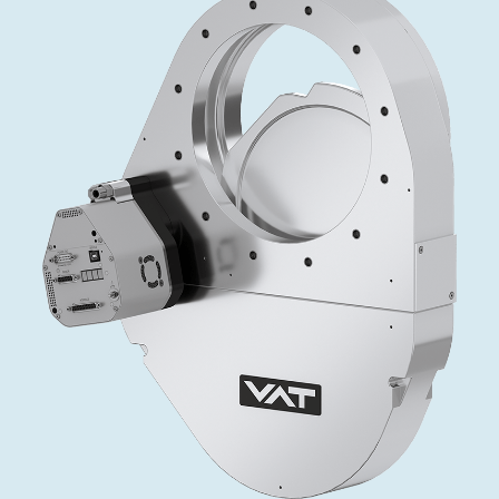
投资者关系
精准驱动、推动进步 ⸺ Semicon
精准创新
VAT角阀、内联式或圆柱式真空阀
OLED蒸发
涂层
晶体生长
固定价格翻新服务
公司治理
India 2026
Taiwan 
工作机会
真空蝶阀
离子植入术
行业
真空干燥
VAT服务中心
General Meeting
供应链管理
真空摆阀
化学气相沉积
真空灭菌
发电
Event calendar
下载文件
泄压/排气阀
OLED喷墨打印
药品冷冻干燥
研究
Analyst coverage
Glossary
气体计量/漏气阀
半导体无尘系统
您的应用
Contact for investors
联系我们
3位置真空阀
News services
真空止回阀
快关 / 束流阻挡器阀
真空全金属阀