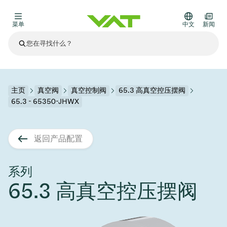
菜单
中文
新闻
最新资讯
查看所有新闻
关于VAT
主页
真空阀
真空控制阀
65.3 高真空控压摆阀
65.3 - 65350-JHWX
真空阀
其他产品
返回产品配置
法兰连接与密封
医疗和制药应用
解决办法
真空控制阀
半导体生产
过程控制和隔离
显示干式蚀刻
真空炉
太阳能薄膜沉积
空间模拟
升级和改造解决方案
Financial reports
运动部件
科学仪器
系列
产品服务
65.3 高真空控压摆阀
真空隔离阀
基质转移
显示器生产
溅射
真空运输
半导体无尘系统
高能物理学
零部件
Presentations
VAT边缘焊接金属波纹管
企业责任
VAT真空闸阀
半导体无尘系统
薄膜封装(CVD)
科学仪器和医学
电池生产
标准维修服务
Shares and debt
真空模块
9月 17, 2026
活动新闻
9月 2, 2