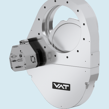
投资者关系
精准驱动、推动进步 ⸺ Semicon
精准创新
VAT角阀、内联式或圆柱式真空阀
OLED蒸发
涂层
晶体生长
固定价格翻新服务
公司治理
India 2026
Taiwan 
工作机会
真空蝶阀
离子植入术
行业
真空干燥
VAT服务中心
General Meeting
供应链管理
真空摆阀
化学气相沉积
真空灭菌
发电
Event calendar
下载文件
泄压/排气阀
OLED喷墨打印
药品冷冻干燥
研究
Analyst coverage
Glossary
气体计量/漏气阀
半导体无尘系统
您的应用
Contact for investors
联系我们
3位置真空阀
News services
真空止回阀
快关 / 束流阻挡器阀
真空全金属阀