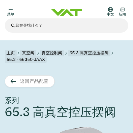
菜单
中文
新闻
最新资讯
查看所有新闻
关于VAT
主页
真空阀
真空控制阀
65.3 高真空控压摆阀
65.3 - 65350-JAAX
真空阀
其他产品
返回产品配置
法兰连接与密封
医疗和制药应用
解决办法
真空控制阀
半导体生产
过程控制和隔离
显示干式蚀刻
真空炉
太阳能薄膜沉积
空间模拟
升级和改造解决方案
Financial reports
运动部件
科学仪器
系列
产品服务
65.3 高真空控压摆阀
真空隔离阀
基质转移
显示器生产
溅射
真空运输
半导体无尘系统
高能物理学
零部件
Presentations
VAT边缘焊接金属波纹管
企业责任
VAT真空闸阀
半导体无尘系统
薄膜封装(CVD)
科学仪器和医学
电池生产
标准维修服务
Shares and debt
真空模块
9月 17, 2026
活动新闻
9月 2, 2