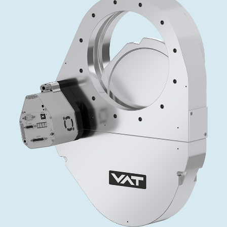
投资者关系
精准驱动、推动进步 ⸺ Semicon
精准创新
VAT角阀、内联式或圆柱式真空阀
OLED蒸发
涂层
晶体生长
固定价格翻新服务
公司治理
India 2026
Taiwan 
工作机会
真空蝶阀
离子植入术
行业
真空干燥
VAT服务中心
General Meeting
供应链管理
真空摆阀
化学气相沉积
真空灭菌
发电
Event calendar
下载文件
泄压/排气阀
OLED喷墨打印
药品冷冻干燥
研究
Analyst coverage
Glossary
气体计量/漏气阀
半导体无尘系统
您的应用
Contact for investors
联系我们
3位置真空阀
News services
真空止回阀
快关 / 束流阻挡器阀
真空全金属阀