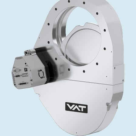
投资者关系
精准驱动、推动进步 ⸺ Semicon
精准创新
VAT角阀、内联式或圆柱式真空阀
OLED蒸发
涂层
晶体生长
固定价格翻新服务
公司治理
India 2026
Taiwan 
工作机会
真空蝶阀
离子植入术
行业
真空干燥
VAT服务中心
General Meeting
供应链管理
真空摆阀
化学气相沉积
真空灭菌
发电
Event calendar
下载文件
泄压/排气阀
OLED喷墨打印
药品冷冻干燥
研究
Analyst coverage
Glossary
气体计量/漏气阀
半导体无尘系统
您的应用
Contact for investors
联系我们
3位置真空阀
News services
真空止回阀
快关 / 束流阻挡器阀
真空全金属阀