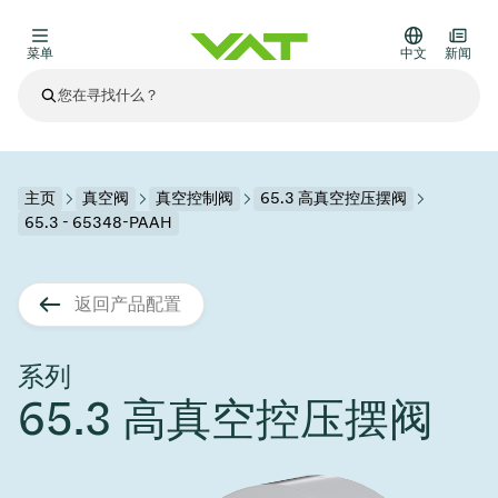
菜单
中文
新闻
最新资讯
查看所有新闻
关于VAT
主页
真空阀
真空控制阀
65.3 高真空控压摆阀
65.3 - 65348-PAAH
真空阀
其他产品
返回产品配置
法兰连接与密封
医疗和制药应用
解决办法
真空控制阀
半导体生产
过程控制和隔离
显示干式蚀刻
真空炉
太阳能薄膜沉积
空间模拟
升级和改造解决方案
Financial reports
运动部件
科学仪器
系列
产品服务
65.3 高真空控压摆阀
真空隔离阀
基质转移
显示器生产
溅射
真空运输
半导体无尘系统
高能物理学
零部件
Presentations
VAT边缘焊接金属波纹管
企业责任
VAT真空闸阀
半导体无尘系统
薄膜封装(CVD)
科学仪器和医学
电池生产
标准维修服务
Shares and debt
真空模块
9月 17, 2026
活动新闻
9月 2, 2