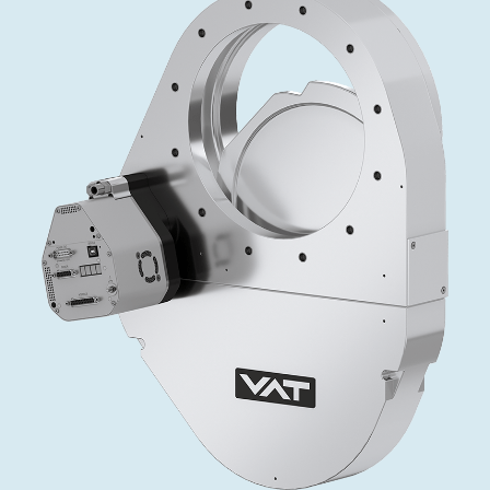
投资者关系
精准驱动、推动进步 ⸺ Semicon
精准创新
VAT角阀、内联式或圆柱式真空阀
OLED蒸发
涂层
晶体生长
固定价格翻新服务
公司治理
India 2026
Taiwan 
工作机会
真空蝶阀
离子植入术
行业
真空干燥
VAT服务中心
General Meeting
供应链管理
真空摆阀
化学气相沉积
真空灭菌
发电
Event calendar
下载文件
泄压/排气阀
OLED喷墨打印
药品冷冻干燥
研究
Analyst coverage
Glossary
气体计量/漏气阀
半导体无尘系统
您的应用
Contact for investors
联系我们
3位置真空阀
News services
真空止回阀
快关 / 束流阻挡器阀
真空全金属阀