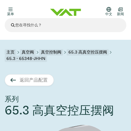
菜单
中文
新闻
最新资讯
查看所有新闻
关于VAT
主页
真空阀
真空控制阀
65.3 高真空控压摆阀
65.3 - 65348-JHHN
真空阀
其他产品
返回产品配置
法兰连接与密封
医疗和制药应用
解决办法
真空控制阀
半导体生产
过程控制和隔离
显示干式蚀刻
真空炉
太阳能薄膜沉积
空间模拟
升级和改造解决方案
Financial reports
运动部件
科学仪器
系列
产品服务
65.3 高真空控压摆阀
真空隔离阀
基质转移
显示器生产
溅射
真空运输
半导体无尘系统
高能物理学
零部件
Presentations
VAT边缘焊接金属波纹管
企业责任
VAT真空闸阀
半导体无尘系统
薄膜封装(CVD)
科学仪器和医学
电池生产
标准维修服务
Shares and debt
真空模块
9月 17, 2026
活动新闻
9月 2, 2