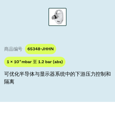
真空传输阀
真空传输门
真空多阀装置
真空阀设计选项
商品编号
65348-JHHN
ITER真空阀目录
1 × 10
-8
mbar 至 1.2 bar (abs)
真空阀技术
可优化半导体与显示器系统中的下游压力控制和
隔离