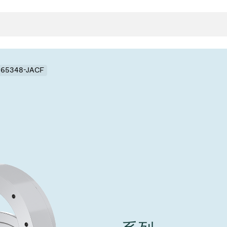
- 65348-JACF
封
决方案
rts
真空传
用
金属波纹管
真空多
离
积
学
bt
真空阀
统
联式或圆柱式真空阀
服务
ITE
统
)
6
活动新闻
7月 22, 2026
投资者新闻
A
ing
真空阀
新、赋能未来 ⸺
VAT Media Release on 
r