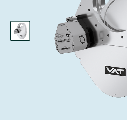
投资者关系
离子植入术
真空干燥
Semicon India 2026
Semicon
泄压/排气阀
研究
Analyst cover
化学气相沉积
真空灭菌
工作机会
气体计量/漏气
您的应用
Contact for i
OLED喷墨打
药品冷冻干燥
3位置真空阀
News service
供应链管理
半导体无尘系
真空止回阀
下载文件
快关 / 束流阻
真空全金属阀
Glossary
真空传输阀
联系我们