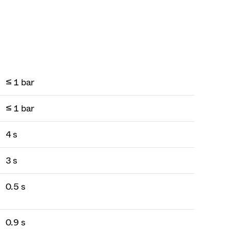
≤ 1 bar
≤ 1 bar
4 s
3 s
0.5 s
0.9 s