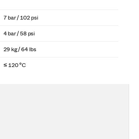
7 bar / 102 psi
4 bar / 58 psi
29 kg / 64 lbs
≤ 120 °C