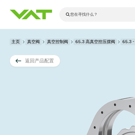
最新资讯
主页
真空阀
真空控制阀
查看所有新闻
65.3 高真空控压摆阀
65.3 
关于VAT
真空阀
返回产品配置
法兰连接与密
其他产品
运动部件
真空控制阀
半导体生产
升级和改造解
Financial repo
医疗和制药应
VAT边缘焊接
真空隔离阀
显示器生产
零部件
Presentations
解决办法
科学仪器
过程控制和隔
显示干式蚀刻
真空炉
太阳能薄膜沉
空间模拟
真空模块
VAT真空闸阀
科学仪器和医
标准维修服务
Shares and de
基质转移
溅射
真空运输
半导体无尘系
高能物理学
产品服务
VAT角阀、内
涂层
固定价格翻新
公司治理
半导体无尘系
薄膜封装(CVD
电池生产
9月 17, 2026
活动新闻
9月 2, 202
真空蝶阀
行业
VAT服务中心
General Meet
企业责任
OLED蒸发
晶体生长
精准驱动、推动进步 ⸺
精准创
真空摆阀
发电
Event calenda