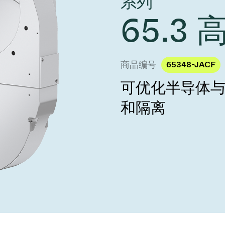
系列
 Taiwan 2026
year 2026 Results
age
65.3
Ad hoc announcement pursuant 
阀
nvestors
LR
印
s
统
商品编号
65348-JACF
可优化半导体
挡器阀
和隔离