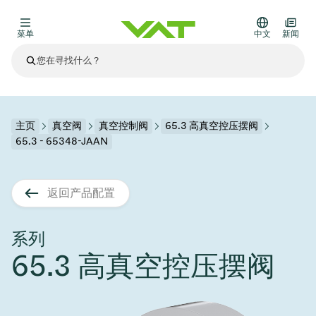
菜单
中文
新闻
最新资讯
查看所有新闻
关于VAT
主页
真空阀
真空控制阀
65.3 高真空控压摆阀
65.3 - 65348-JAAN
真空阀
其他产品
返回产品配置
法兰连接与密封
医疗和制药应用
解决办法
真空控制阀
半导体生产
过程控制和隔离
显示干式蚀刻
真空炉
太阳能薄膜沉积
空间模拟
升级和改造解决方案
Financial reports
运动部件
科学仪器
系列
产品服务
65.3 高真空控压摆阀
真空隔离阀
基质转移
显示器生产
溅射
真空运输
半导体无尘系统
高能物理学
零部件
Presentations
VAT边缘焊接金属波纹管
企业责任
VAT真空闸阀
半导体无尘系统
薄膜封装(CVD)
科学仪器和医学
电池生产
标准维修服务
Shares and debt
真空模块
9月 17, 2026
活动新闻
9月 2, 2