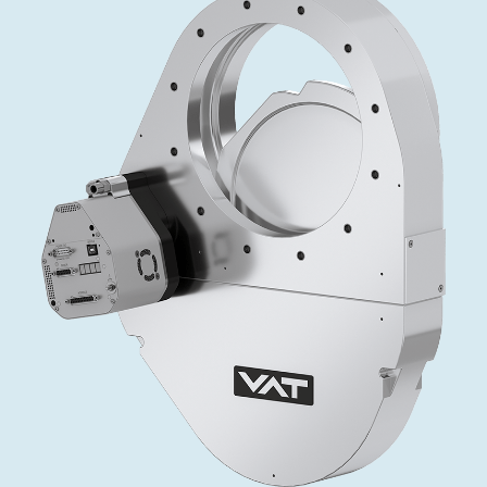
投资者关系
精准驱动、推动进步 ⸺ Semicon
精准创新
VAT角阀、内联式或圆柱式真空阀
OLED蒸发
涂层
晶体生长
固定价格翻新服务
公司治理
India 2026
Taiwan 
工作机会
真空蝶阀
离子植入术
行业
真空干燥
VAT服务中心
General Meeting
供应链管理
真空摆阀
化学气相沉积
真空灭菌
发电
Event calendar
下载文件
泄压/排气阀
OLED喷墨打印
药品冷冻干燥
研究
Analyst coverage
Glossary
气体计量/漏气阀
半导体无尘系统
您的应用
Contact for investors
联系我们
3位置真空阀
News services
真空止回阀
快关 / 束流阻挡器阀
真空全金属阀