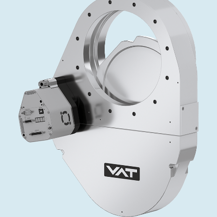
投资者关系
精准驱动、推动进步 ⸺ Semicon
精准创新
VAT角阀、内联式或圆柱式真空阀
OLED蒸发
涂层
晶体生长
固定价格翻新服务
公司治理
India 2026
Taiwan 
工作机会
真空蝶阀
离子植入术
行业
真空干燥
VAT服务中心
General Meeting
供应链管理
真空摆阀
化学气相沉积
真空灭菌
发电
Event calendar
下载文件
泄压/排气阀
OLED喷墨打印
药品冷冻干燥
研究
Analyst coverage
Glossary
气体计量/漏气阀
半导体无尘系统
您的应用
Contact for investors
联系我们
3位置真空阀
News services
真空止回阀
快关 / 束流阻挡器阀
真空全金属阀