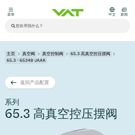
菜单
中文
新闻
最新资讯
查看所有新闻
关于VAT
主页
真空阀
真空控制阀
65.3 高真空控压摆阀
65.3 - 65348-JAAK
真空阀
其他产品
返回产品配置
法兰连接与密封
医疗和制药应用
解决办法
真空控制阀
半导体生产
过程控制和隔离
显示干式蚀刻
真空炉
太阳能薄膜沉积
空间模拟
升级和改造解决方案
Financial reports
运动部件
科学仪器
系列
产品服务
65.3 高真空控压摆阀
真空隔离阀
基质转移
显示器生产
溅射
真空运输
半导体无尘系统
高能物理学
零部件
Presentations
VAT边缘焊接金属波纹管
企业责任
VAT真空闸阀
半导体无尘系统
薄膜封装(CVD)
科学仪器和医学
电池生产
标准维修服务
Shares and debt
真空模块
9月 17, 2026
活动新闻
9月 2, 2