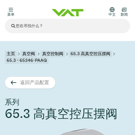
菜单
中文
新闻
最新资讯
查看所有新闻
关于VAT
主页
真空阀
真空控制阀
65.3 高真空控压摆阀
65.3 - 65346-PAAQ
真空阀
其他产品
返回产品配置
法兰连接与密封
医疗和制药应用
解决办法
真空控制阀
半导体生产
过程控制和隔离
显示干式蚀刻
真空炉
太阳能薄膜沉积
空间模拟
升级和改造解决方案
Financial reports
运动部件
科学仪器
系列
产品服务
65.3 高真空控压摆阀
真空隔离阀
基质转移
显示器生产
溅射
真空运输
半导体无尘系统
高能物理学
零部件
Presentations
VAT边缘焊接金属波纹管
企业责任
VAT真空闸阀
半导体无尘系统
薄膜封装(CVD)
科学仪器和医学
电池生产
标准维修服务
Shares and debt
真空模块
9月 17, 2026
活动新闻
9月 2, 2