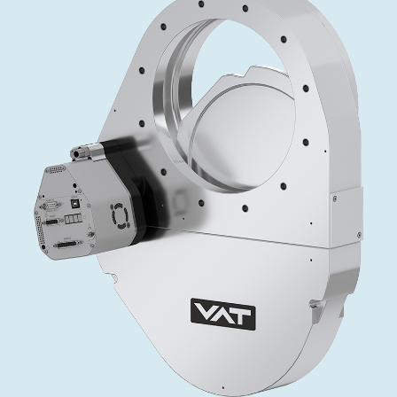
投资者关系
精准驱动、推动进步 ⸺ Semicon
精准创新
VAT角阀、内联式或圆柱式真空阀
OLED蒸发
涂层
晶体生长
固定价格翻新服务
公司治理
India 2026
Taiwan 
工作机会
真空蝶阀
离子植入术
行业
真空干燥
VAT服务中心
General Meeting
供应链管理
真空摆阀
化学气相沉积
真空灭菌
发电
Event calendar
下载文件
泄压/排气阀
OLED喷墨打印
药品冷冻干燥
研究
Analyst coverage
Glossary
气体计量/漏气阀
半导体无尘系统
您的应用
Contact for investors
联系我们
3位置真空阀
News services
真空止回阀
快关 / 束流阻挡器阀
真空全金属阀