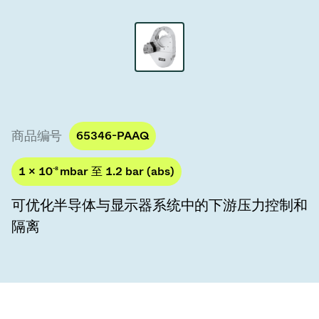
真空传输阀
真空传输门
真空多阀装置
真空阀设计选项
商品编号
65346-PAAQ
ITER真空阀目录
1 × 10
-8
mbar 至 1.2 bar (abs)
真空阀技术
可优化半导体与显示器系统中的下游压力控制和
隔离