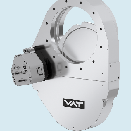
投资者关系
精准驱动、推动进步 ⸺ Semicon
精准创新
VAT角阀、内联式或圆柱式真空阀
OLED蒸发
涂层
晶体生长
固定价格翻新服务
公司治理
India 2026
Taiwan 
工作机会
真空蝶阀
离子植入术
行业
真空干燥
VAT服务中心
General Meeting
供应链管理
真空摆阀
化学气相沉积
真空灭菌
发电
Event calendar
下载文件
泄压/排气阀
OLED喷墨打印
药品冷冻干燥
研究
Analyst coverage
Glossary
气体计量/漏气阀
半导体无尘系统
您的应用
Contact for investors
联系我们
3位置真空阀
News services
真空止回阀
快关 / 束流阻挡器阀
真空全金属阀