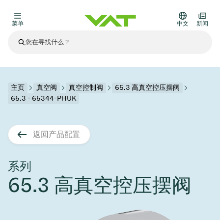
菜单
中文
新闻
最新资讯
查看所有新闻
关于VAT
主页
真空阀
真空控制阀
65.3 高真空控压摆阀
65.3 - 65344-PHUK
真空阀
其他产品
返回产品配置
法兰连接与密封
医疗和制药应用
解决办法
真空控制阀
半导体生产
过程控制和隔离
显示干式蚀刻
真空炉
太阳能薄膜沉积
空间模拟
升级和改造解决方案
Financial reports
运动部件
科学仪器
系列
产品服务
65.3 高真空控压摆阀
真空隔离阀
基质转移
显示器生产
溅射
真空运输
半导体无尘系统
高能物理学
零部件
Presentations
VAT边缘焊接金属波纹管
企业责任
VAT真空闸阀
半导体无尘系统
薄膜封装(CVD)
科学仪器和医学
电池生产
标准维修服务
Shares and debt
真空模块
9月 17, 2026
活动新闻
9月 2, 2