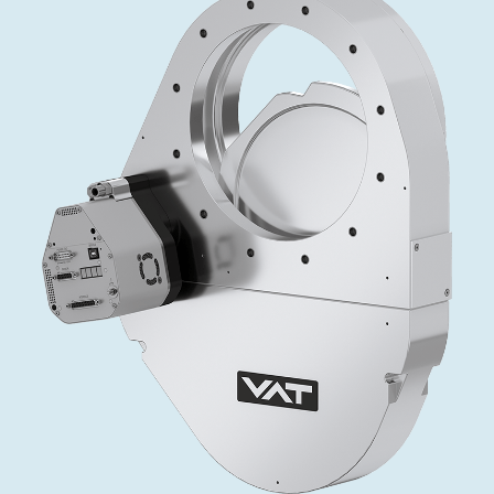
投资者关系
精准驱动、推动进步 ⸺ Semicon
精准创新
VAT角阀、内联式或圆柱式真空阀
OLED蒸发
涂层
晶体生长
固定价格翻新服务
公司治理
India 2026
Taiwan 
工作机会
真空蝶阀
离子植入术
行业
真空干燥
VAT服务中心
General Meeting
供应链管理
真空摆阀
化学气相沉积
真空灭菌
发电
Event calendar
下载文件
泄压/排气阀
OLED喷墨打印
药品冷冻干燥
研究
Analyst coverage
Glossary
气体计量/漏气阀
半导体无尘系统
您的应用
Contact for investors
联系我们
3位置真空阀
News services
真空止回阀
快关 / 束流阻挡器阀
真空全金属阀