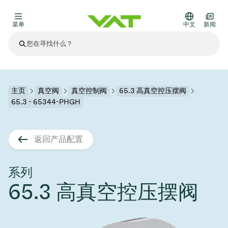
菜单
中文
新闻
最新资讯
查看所有新闻
关于VAT
主页
真空阀
真空控制阀
65.3 高真空控压摆阀
65.3 - 65344-PHGH
真空阀
其他产品
返回产品配置
法兰连接与密封
医疗和制药应用
解决办法
真空控制阀
半导体生产
过程控制和隔离
显示干式蚀刻
真空炉
太阳能薄膜沉积
空间模拟
升级和改造解决方案
Financial reports
运动部件
科学仪器
系列
产品服务
65.3 高真空控压摆阀
真空隔离阀
基质转移
显示器生产
溅射
真空运输
半导体无尘系统
高能物理学
零部件
Presentations
VAT边缘焊接金属波纹管
企业责任
VAT真空闸阀
半导体无尘系统
薄膜封装(CVD)
科学仪器和医学
电池生产
标准维修服务
Shares and debt
真空模块
9月 17, 2026
活动新闻
9月 2, 2