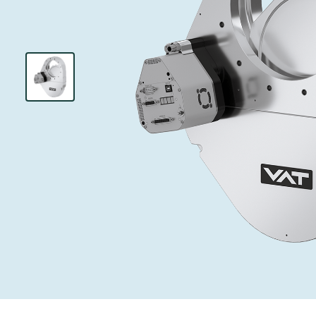
投资者关系
离子植入术
真空干燥
Semicon India 2026
Semicon
泄压/排气阀
研究
Analyst cover
化学气相沉积
真空灭菌
工作机会
气体计量/漏气
您的应用
Contact for i
OLED喷墨打
药品冷冻干燥
3位置真空阀
News service
供应链管理
半导体无尘系
真空止回阀
下载文件
快关 / 束流阻
真空全金属阀
Glossary
真空传输阀
联系我们