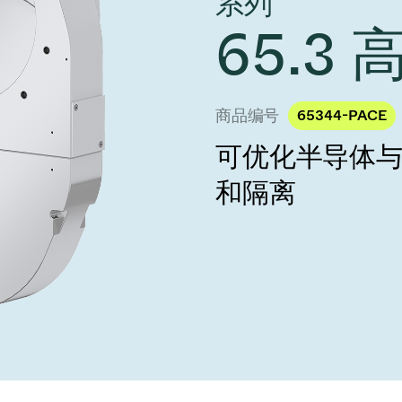
系列
 Taiwan 2026
year 2026 Results
age
65.3
Ad hoc announcement pursuant 
阀
nvestors
LR
印
s
统
商品编号
65344-PACE
可优化半导体
挡器阀
和隔离