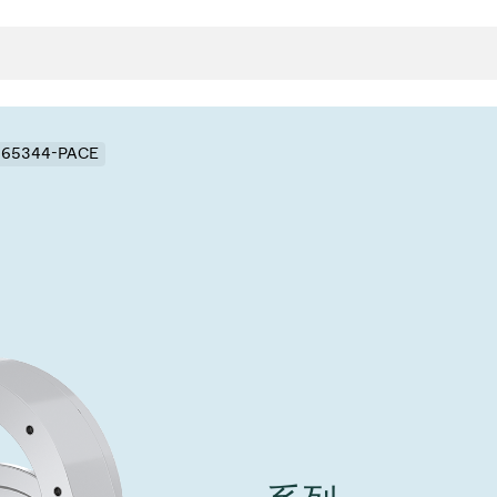
- 65344-PACE
封
决方案
rts
真空传
用
金属波纹管
真空多
离
积
学
bt
真空阀
统
联式或圆柱式真空阀
服务
ITE
统
)
6
活动新闻
7月 22, 2026
投资者新闻
A
ing
真空阀
新、赋能未来 ⸺
VAT Media Release on 
r