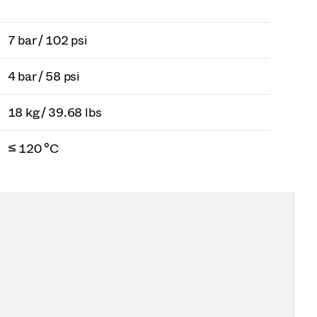
7 bar / 102 psi
4 bar / 58 psi
18 kg / 39.68 lbs
≤ 120 °C