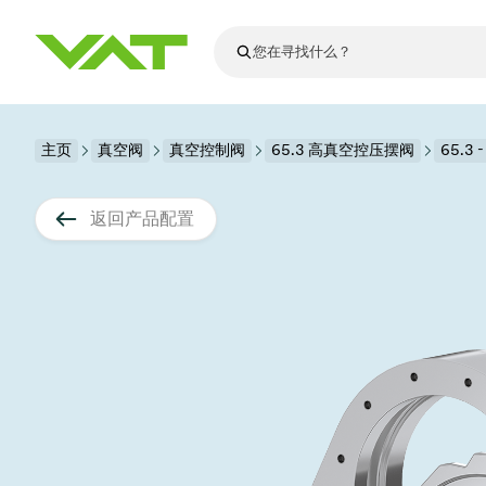
最新资讯
主页
真空阀
真空控制阀
查看所有新闻
65.3 高真空控压摆阀
65.3 
关于VAT
真空阀
返回产品配置
法兰连接与密
其他产品
运动部件
真空控制阀
半导体生产
升级和改造解
Financial repo
医疗和制药应
VAT边缘焊接
真空隔离阀
显示器生产
零部件
Presentations
解决办法
科学仪器
过程控制和隔
显示干式蚀刻
真空炉
太阳能薄膜沉
空间模拟
真空模块
VAT真空闸阀
科学仪器和医
标准维修服务
Shares and de
基质转移
溅射
真空运输
半导体无尘系
高能物理学
产品服务
VAT角阀、内
涂层
固定价格翻新
公司治理
半导体无尘系
薄膜封装(CVD
电池生产
9月 17, 2026
活动新闻
9月 2, 202
真空蝶阀
行业
VAT服务中心
General Meet
企业责任
OLED蒸发
晶体生长
精准驱动、推动进步 ⸺
精准创
真空摆阀
发电
Event calenda