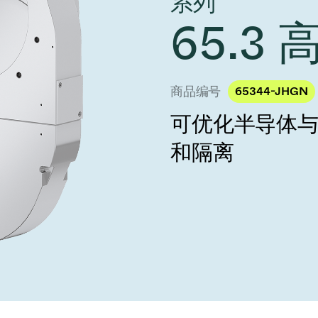
系列
 Taiwan 2026
year 2026 Results
age
65.3
Ad hoc announcement pursuant 
阀
nvestors
LR
印
s
统
商品编号
65344-JHGN
可优化半导体
挡器阀
和隔离