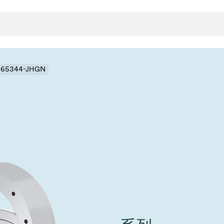
- 65344-JHGN
封
决方案
rts
真空传
用
金属波纹管
真空多
离
积
学
bt
真空阀
统
联式或圆柱式真空阀
服务
ITE
统
)
6
活动新闻
7月 22, 2026
投资者新闻
A
ing
真空阀
新、赋能未来 ⸺
VAT Media Release on 
r