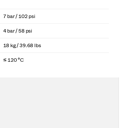
7 bar / 102 psi
4 bar / 58 psi
18 kg / 39.68 lbs
≤ 120 °C