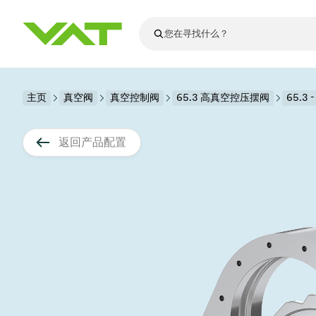
最新资讯
主页
真空阀
真空控制阀
查看所有新闻
65.3 高真空控压摆阀
65.3 
关于VAT
真空阀
返回产品配置
法兰连接与密
其他产品
运动部件
真空控制阀
半导体生产
升级和改造解
Financial repo
医疗和制药应
VAT边缘焊接
真空隔离阀
显示器生产
零部件
Presentations
解决办法
科学仪器
过程控制和隔
显示干式蚀刻
真空炉
太阳能薄膜沉
空间模拟
真空模块
VAT真空闸阀
科学仪器和医
标准维修服务
Shares and de
基质转移
溅射
真空运输
半导体无尘系
高能物理学
产品服务
VAT角阀、内
涂层
固定价格翻新
公司治理
半导体无尘系
薄膜封装(CVD
电池生产
9月 17, 2026
活动新闻
9月 2, 202
真空蝶阀
行业
VAT服务中心
General Meet
企业责任
OLED蒸发
晶体生长
精准驱动、推动进步 ⸺
精准创
真空摆阀
发电
Event calenda