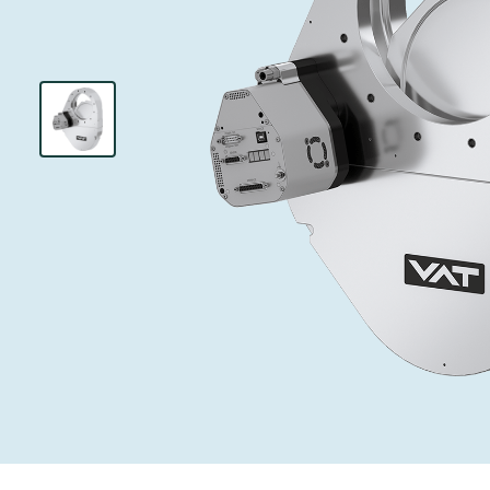
投资者关系
离子植入术
真空干燥
Semicon India 2026
Semicon
泄压/排气阀
研究
Analyst cover
化学气相沉积
真空灭菌
工作机会
气体计量/漏气
您的应用
Contact for i
OLED喷墨打
药品冷冻干燥
3位置真空阀
News service
供应链管理
半导体无尘系
真空止回阀
下载文件
快关 / 束流阻
真空全金属阀
Glossary
真空传输阀
联系我们