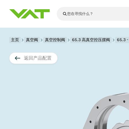
最新资讯
主页
真空阀
真空控制阀
查看所有新闻
65.3 高真空控压摆阀
65.3 
关于VAT
真空阀
返回产品配置
法兰连接与密
其他产品
运动部件
真空控制阀
半导体生产
升级和改造解
Financial repo
医疗和制药应
VAT边缘焊接
真空隔离阀
显示器生产
零部件
Presentations
解决办法
科学仪器
过程控制和隔
显示干式蚀刻
真空炉
太阳能薄膜沉
空间模拟
真空模块
VAT真空闸阀
科学仪器和医
标准维修服务
Shares and de
基质转移
溅射
真空运输
半导体无尘系
高能物理学
产品服务
VAT角阀、内
涂层
固定价格翻新
公司治理
半导体无尘系
薄膜封装(CVD
电池生产
9月 17, 2026
活动新闻
9月 2, 202
真空蝶阀
行业
VAT服务中心
General Meet
企业责任
OLED蒸发
晶体生长
精准驱动、推动进步 ⸺
精准创
真空摆阀
发电
Event calenda