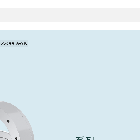
- 65344-JAVK
封
决方案
rts
真空传
用
金属波纹管
真空多
离
积
学
bt
真空阀
统
联式或圆柱式真空阀
服务
ITE
统
)
6
活动新闻
7月 22, 2026
投资者新闻
A
ing
真空阀
新、赋能未来 ⸺
VAT Media Release on 
r