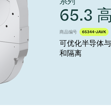
系列
 Taiwan 2026
year 2026 Results
age
65.3
Ad hoc announcement pursuant 
阀
nvestors
LR
印
s
统
商品编号
65344-JAVK
可优化半导体
挡器阀
和隔离