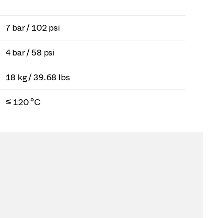
7 bar / 102 psi
4 bar / 58 psi
18 kg / 39.68 lbs
≤ 120 °C