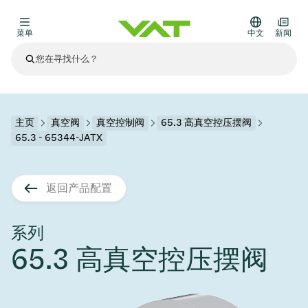
菜单
中文
新闻
最新资讯
查看所有新闻
关于VAT
主页
真空阀
真空控制阀
65.3 高真空控压摆阀
65.3 - 65344-JATX
真空阀
其他产品
返回产品配置
法兰连接与密封
医疗和制药应用
解决办法
真空控制阀
半导体生产
过程控制和隔离
显示干式蚀刻
真空炉
太阳能薄膜沉积
空间模拟
升级和改造解决方案
Financial reports
运动部件
科学仪器
系列
产品服务
65.3 高真空控压摆阀
真空隔离阀
基质转移
显示器生产
溅射
真空运输
半导体无尘系统
高能物理学
零部件
Presentations
VAT边缘焊接金属波纹管
企业责任
VAT真空闸阀
半导体无尘系统
薄膜封装(CVD)
科学仪器和医学
电池生产
标准维修服务
Shares and debt
真空模块
9月 17, 2026
活动新闻
9月 2, 2