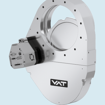
投资者关系
精准驱动、推动进步 ⸺ Semicon
精准创新
VAT角阀、内联式或圆柱式真空阀
OLED蒸发
涂层
晶体生长
固定价格翻新服务
公司治理
India 2026
Taiwan 
工作机会
真空蝶阀
离子植入术
行业
真空干燥
VAT服务中心
General Meeting
供应链管理
真空摆阀
化学气相沉积
真空灭菌
发电
Event calendar
下载文件
泄压/排气阀
OLED喷墨打印
药品冷冻干燥
研究
Analyst coverage
Glossary
气体计量/漏气阀
半导体无尘系统
您的应用
Contact for investors
联系我们
3位置真空阀
News services
真空止回阀
快关 / 束流阻挡器阀
真空全金属阀