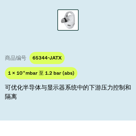
真空传输阀
真空传输门
真空多阀装置
真空阀设计选项
商品编号
65344-JATX
ITER真空阀目录
1 × 10
-8
mbar 至 1.2 bar (abs)
真空阀技术
可优化半导体与显示器系统中的下游压力控制和
隔离