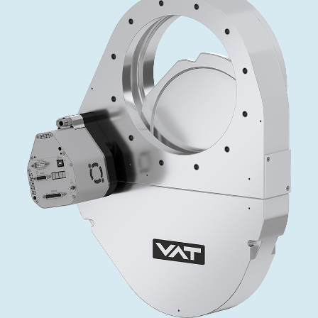
投资者关系
精准驱动、推动进步 ⸺ Semicon
精准创新
VAT角阀、内联式或圆柱式真空阀
OLED蒸发
涂层
晶体生长
固定价格翻新服务
公司治理
India 2026
Taiwan 
工作机会
真空蝶阀
离子植入术
行业
真空干燥
VAT服务中心
General Meeting
供应链管理
真空摆阀
化学气相沉积
真空灭菌
发电
Event calendar
下载文件
泄压/排气阀
OLED喷墨打印
药品冷冻干燥
研究
Analyst coverage
Glossary
气体计量/漏气阀
半导体无尘系统
您的应用
Contact for investors
联系我们
3位置真空阀
News services
真空止回阀
快关 / 束流阻挡器阀
真空全金属阀