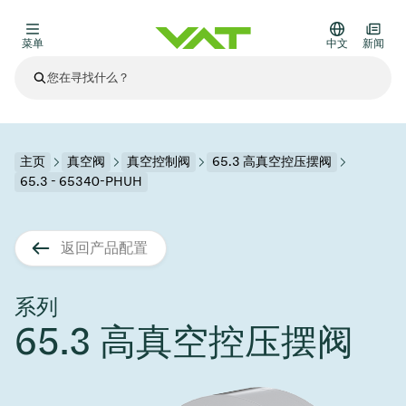
菜单
中文
新闻
最新资讯
查看所有新闻
关于VAT
主页
真空阀
真空控制阀
65.3 高真空控压摆阀
65.3 - 65340-PHUH
真空阀
其他产品
返回产品配置
法兰连接与密封
医疗和制药应用
解决办法
真空控制阀
半导体生产
过程控制和隔离
显示干式蚀刻
真空炉
太阳能薄膜沉积
空间模拟
升级和改造解决方案
Financial reports
运动部件
科学仪器
系列
产品服务
65.3 高真空控压摆阀
真空隔离阀
基质转移
显示器生产
溅射
真空运输
半导体无尘系统
高能物理学
零部件
Presentations
VAT边缘焊接金属波纹管
企业责任
VAT真空闸阀
半导体无尘系统
薄膜封装(CVD)
科学仪器和医学
电池生产
标准维修服务
Shares and debt
真空模块
9月 17, 2026
活动新闻
9月 2, 2