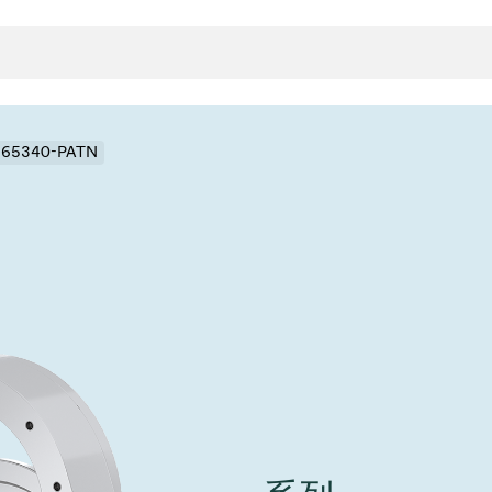
- 65340-PATN
封
决方案
rts
真空传
用
金属波纹管
真空多
离
积
学
bt
真空阀
统
联式或圆柱式真空阀
服务
ITE
统
)
6
活动新闻
7月 22, 2026
投资者新闻
A
ing
真空阀
新、赋能未来 ⸺
VAT Media Release on 
r