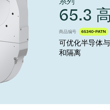
系列
 Taiwan 2026
year 2026 Results
age
65.3
Ad hoc announcement pursuant 
阀
nvestors
LR
印
s
统
商品编号
65340-PATN
可优化半导体
挡器阀
和隔离