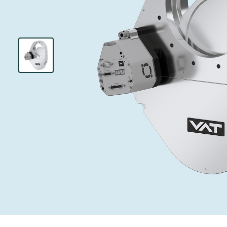
投资者关系
离子植入术
真空干燥
Semicon India 2026
Semicon
泄压/排气阀
研究
Analyst cover
化学气相沉积
真空灭菌
工作机会
气体计量/漏气
您的应用
Contact for i
OLED喷墨打
药品冷冻干燥
3位置真空阀
News service
供应链管理
半导体无尘系
真空止回阀
下载文件
快关 / 束流阻
真空全金属阀
Glossary
真空传输阀
联系我们