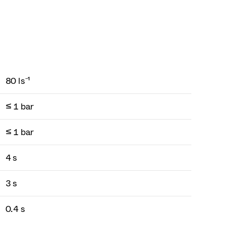
80 ls⁻¹
≤ 1 bar
≤ 1 bar
4 s
3 s
0.4 s