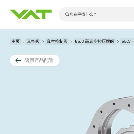
最新资讯
主页
真空阀
真空控制阀
查看所有新闻
65.3 高真空控压摆阀
65.3 
关于VAT
真空阀
返回产品配置
法兰连接与密
其他产品
运动部件
真空控制阀
半导体生产
升级和改造解
Financial repo
医疗和制药应
VAT边缘焊接
真空隔离阀
显示器生产
零部件
Presentations
解决办法
科学仪器
过程控制和隔
显示干式蚀刻
真空炉
太阳能薄膜沉
空间模拟
真空模块
VAT真空闸阀
科学仪器和医
标准维修服务
Shares and de
基质转移
溅射
真空运输
半导体无尘系
高能物理学
产品服务
VAT角阀、内
涂层
固定价格翻新
公司治理
半导体无尘系
薄膜封装(CVD
电池生产
9月 17, 2026
活动新闻
9月 2, 202
真空蝶阀
行业
VAT服务中心
General Meet
企业责任
OLED蒸发
晶体生长
精准驱动、推动进步 ⸺
精准创
真空摆阀
发电
Event calenda