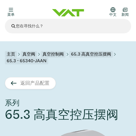
菜单
中文
新闻
最新资讯
查看所有新闻
关于VAT
主页
真空阀
真空控制阀
65.3 高真空控压摆阀
65.3 - 65340-JAAN
真空阀
其他产品
返回产品配置
法兰连接与密封
医疗和制药应用
解决办法
真空控制阀
半导体生产
过程控制和隔离
显示干式蚀刻
真空炉
太阳能薄膜沉积
空间模拟
升级和改造解决方案
Financial reports
运动部件
科学仪器
系列
产品服务
65.3 高真空控压摆阀
真空隔离阀
基质转移
显示器生产
溅射
真空运输
半导体无尘系统
高能物理学
零部件
Presentations
VAT边缘焊接金属波纹管
企业责任
VAT真空闸阀
半导体无尘系统
薄膜封装(CVD)
科学仪器和医学
电池生产
标准维修服务
Shares and debt
真空模块
9月 17, 2026
活动新闻
9月 2, 2