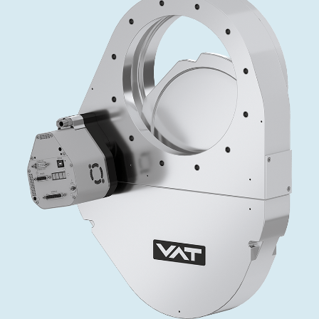
投资者关系
精准驱动、推动进步 ⸺ Semicon
精准创新
VAT角阀、内联式或圆柱式真空阀
OLED蒸发
涂层
晶体生长
固定价格翻新服务
公司治理
India 2026
Taiwan 
工作机会
真空蝶阀
离子植入术
行业
真空干燥
VAT服务中心
General Meeting
供应链管理
真空摆阀
化学气相沉积
真空灭菌
发电
Event calendar
下载文件
泄压/排气阀
OLED喷墨打印
药品冷冻干燥
研究
Analyst coverage
Glossary
气体计量/漏气阀
半导体无尘系统
您的应用
Contact for investors
联系我们
3位置真空阀
News services
真空止回阀
快关 / 束流阻挡器阀
真空全金属阀