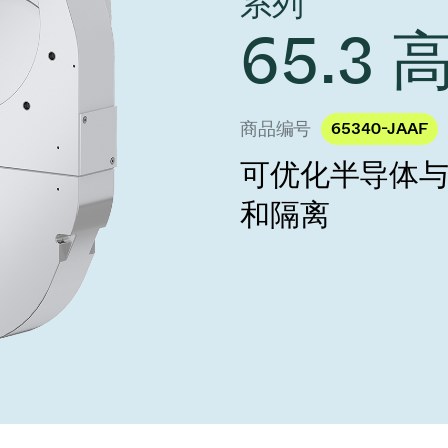
系列
 Taiwan 2026
year 2026 Results
age
65.3
Ad hoc announcement pursuant 
阀
nvestors
LR
印
s
统
商品编号
65340-JAAF
可优化半导体
挡器阀
和隔离