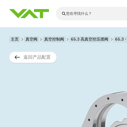
最新资讯
主页
真空阀
真空控制阀
查看所有新闻
65.3 高真空控压摆阀
65.3 
关于VAT
真空阀
返回产品配置
法兰连接与密
其他产品
运动部件
真空控制阀
半导体生产
升级和改造解
Financial repo
医疗和制药应
VAT边缘焊接
真空隔离阀
显示器生产
零部件
Presentations
解决办法
科学仪器
过程控制和隔
显示干式蚀刻
真空炉
太阳能薄膜沉
空间模拟
真空模块
VAT真空闸阀
科学仪器和医
标准维修服务
Shares and de
基质转移
溅射
真空运输
半导体无尘系
高能物理学
产品服务
VAT角阀、内
涂层
固定价格翻新
公司治理
半导体无尘系
薄膜封装(CVD
电池生产
9月 17, 2026
活动新闻
9月 2, 202
真空蝶阀
行业
VAT服务中心
General Meet
企业责任
OLED蒸发
晶体生长
精准驱动、推动进步 ⸺
精准创
真空摆阀
发电
Event calenda