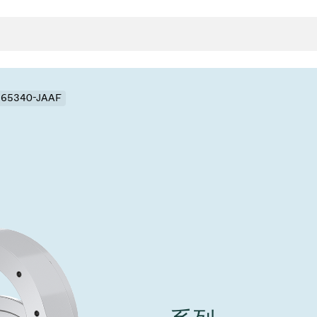
- 65340-JAAF
封
决方案
rts
真空传
用
金属波纹管
真空多
离
积
学
bt
真空阀
统
联式或圆柱式真空阀
服务
ITE
统
)
6
活动新闻
7月 22, 2026
投资者新闻
A
ing
真空阀
新、赋能未来 ⸺
VAT Media Release on 
r