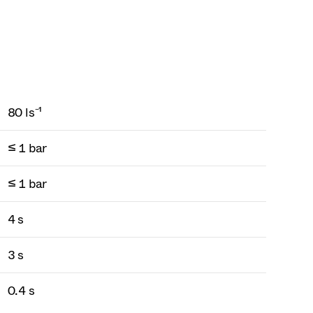
80 ls⁻¹
≤ 1 bar
≤ 1 bar
4 s
3 s
0.4 s