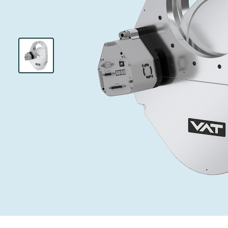
投资者关系
离子植入术
真空干燥
Semicon India 2026
Semicon
泄压/排气阀
研究
Analyst cover
化学气相沉积
真空灭菌
工作机会
气体计量/漏气
您的应用
Contact for i
OLED喷墨打
药品冷冻干燥
3位置真空阀
News service
供应链管理
半导体无尘系
真空止回阀
下载文件
快关 / 束流阻
真空全金属阀
Glossary
真空传输阀
联系我们