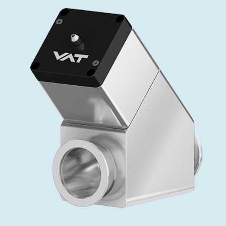
投资者关系
精准驱动、推动进步 ⸺ Semicon
精准创新
VAT角阀、内联式或圆柱式真空阀
OLED蒸发
涂层
晶体生长
固定价格翻新服务
公司治理
India 2026
Taiwan 
工作机会
真空蝶阀
离子植入术
行业
真空干燥
VAT服务中心
General Meeting
供应链管理
真空摆阀
化学气相沉积
真空灭菌
发电
Event calendar
下载文件
泄压/排气阀
OLED喷墨打印
药品冷冻干燥
研究
Analyst coverage
Glossary
气体计量/漏气阀
半导体无尘系统
您的应用
Contact for investors
联系我们
3位置真空阀
News services
真空止回阀
快关 / 束流阻挡器阀
真空全金属阀