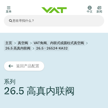
菜单
中文
新闻
最新资讯
查看所有新闻
关于VAT
主页
真空阀
VAT角阀、内联式或圆柱式真空阀
26.5 高真内联阀
26.5 - 26524-KA32
真空阀
其他产品
返回产品配置
法兰连接与密封
医疗和制药应用
解决办法
真空控制阀
半导体生产
过程控制和隔离
显示干式蚀刻
真空炉
太阳能薄膜沉积
空间模拟
升级和改造解决方案
Financial reports
运动部件
科学仪器
系列
产品服务
26.5 高真内联阀
真空隔离阀
基质转移
显示器生产
溅射
真空运输
半导体无尘系统
高能物理学
零部件
Presentations
VAT边缘焊接金属波纹管
企业责任
VAT真空闸阀
半导体无尘系统
薄膜封装(CVD)
科学仪器和医学
电池生产
标准维修服务
Shares and debt
真空模块
9月 17, 2026
活动新闻
9月 2, 2