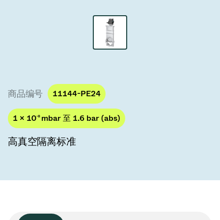
真空传输阀
真空传输门
真空多阀装置
真空阀设计选项
商品编号
11144-PE24
ITER真空阀目录
1 × 10
-8
mbar 至 1.6 bar (abs)
真空阀技术
高真空隔离标准