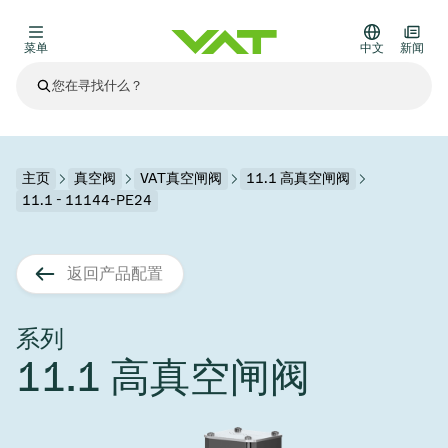
菜单
中文
新闻
最新资讯
查看所有新闻
关于VAT
主页
真空阀
VAT真空闸阀
11.1 高真空闸阀
11.1 - 11144-PE24
真空阀
其他产品
返回产品配置
法兰连接与密封
医疗和制药应用
解决办法
真空控制阀
半导体生产
过程控制和隔离
显示干式蚀刻
真空炉
太阳能薄膜沉积
空间模拟
升级和改造解决方案
Financial reports
运动部件
科学仪器
系列
产品服务
11.1 高真空闸阀
真空隔离阀
基质转移
显示器生产
溅射
真空运输
半导体无尘系统
高能物理学
零部件
Presentations
VAT边缘焊接金属波纹管
企业责任
VAT真空闸阀
半导体无尘系统
薄膜封装(CVD)
科学仪器和医学
电池生产
标准维修服务
Shares and debt
真空模块
9月 17, 2026
活动新闻
9月 2, 2