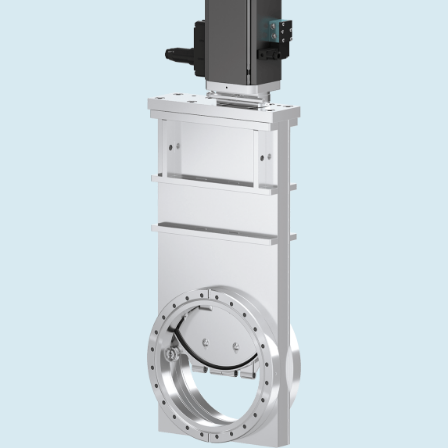
投资者关系
精准驱动、推动进步 ⸺ Semicon
精准创新
VAT角阀、内联式或圆柱式真空阀
OLED蒸发
涂层
晶体生长
固定价格翻新服务
公司治理
India 2026
Taiwan 
工作机会
真空蝶阀
离子植入术
行业
真空干燥
VAT服务中心
General Meeting
供应链管理
真空摆阀
化学气相沉积
真空灭菌
发电
Event calendar
下载文件
泄压/排气阀
OLED喷墨打印
药品冷冻干燥
研究
Analyst coverage
Glossary
气体计量/漏气阀
半导体无尘系统
您的应用
Contact for investors
联系我们
3位置真空阀
News services
真空止回阀
快关 / 束流阻挡器阀
真空全金属阀