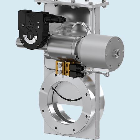
投资者关系
精准驱动、推动进步 ⸺ Semicon
精准创新
VAT角阀、内联式或圆柱式真空阀
OLED蒸发
涂层
晶体生长
固定价格翻新服务
公司治理
India 2026
Taiwan 
工作机会
真空蝶阀
离子植入术
行业
真空干燥
VAT服务中心
General Meeting
供应链管理
真空摆阀
化学气相沉积
真空灭菌
发电
Event calendar
下载文件
泄压/排气阀
OLED喷墨打印
药品冷冻干燥
研究
Analyst coverage
Glossary
气体计量/漏气阀
半导体无尘系统
您的应用
Contact for investors
联系我们
3位置真空阀
News services
真空止回阀
快关 / 束流阻挡器阀
真空全金属阀