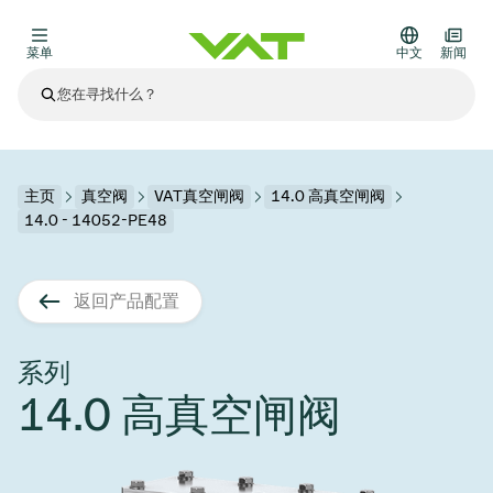
菜单
中文
新闻
最新资讯
查看所有新闻
关于VAT
主页
真空阀
VAT真空闸阀
14.0 高真空闸阀
14.0 - 14052-PE48
真空阀
其他产品
返回产品配置
法兰连接与密封
医疗和制药应用
解决办法
真空控制阀
半导体生产
过程控制和隔离
显示干式蚀刻
真空炉
太阳能薄膜沉积
空间模拟
升级和改造解决方案
Financial reports
运动部件
科学仪器
系列
产品服务
14.0 高真空闸阀
真空隔离阀
基质转移
显示器生产
溅射
真空运输
半导体无尘系统
高能物理学
零部件
Presentations
VAT边缘焊接金属波纹管
企业责任
VAT真空闸阀
半导体无尘系统
薄膜封装(CVD)
科学仪器和医学
电池生产
标准维修服务
Shares and debt
真空模块
9月 17, 2026
活动新闻
9月 2, 2