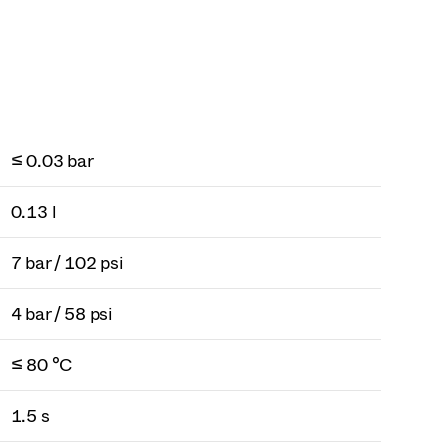
≤ 0.03 bar
0.13 l
7 bar / 102 psi
4 bar / 58 psi
≤ 80 °C
1.5 s