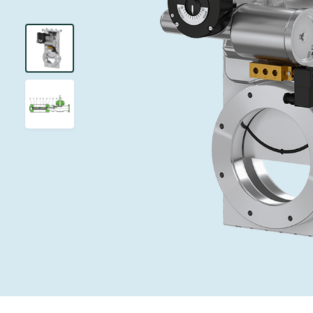
投资者关系
离子植入术
真空干燥
Semicon India 2026
Semicon
泄压/排气阀
研究
Analyst cover
化学气相沉积
真空灭菌
工作机会
气体计量/漏气
您的应用
Contact for i
OLED喷墨打
药品冷冻干燥
3位置真空阀
News service
供应链管理
半导体无尘系
真空止回阀
下载文件
快关 / 束流阻
真空全金属阀
Glossary
真空传输阀
联系我们