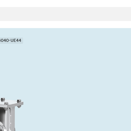
14040-UE44
封
决方案
rts
真空传
用
金属波纹管
真空多
离
积
学
bt
真空阀
统
联式或圆柱式真空阀
服务
ITE
统
)
6
活动新闻
7月 22, 2026
投资者新闻
A
ing
真空阀
新、赋能未来 ⸺
VAT Media Release on 
r