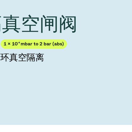
Acquisition of Atonarp
to Art. 53
Ad hoc announcement pursuant to Art. 53
 高真空闸阀
LR
1 × 10
-8
mbar to 2 bar (abs)
循环真空隔离