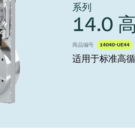
 Taiwan 2026
系列
year 2026 Results
age
Ad hoc announcement pursuant 
14.0
阀
nvestors
LR
印
s
统
商品编号
14040-UE44
挡器阀
适用于标准高