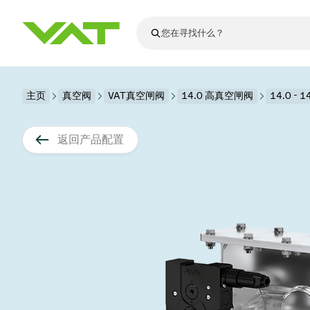
最新资讯
主页
真空阀
VAT真空闸阀
查看所有新闻
14.0 高真空闸阀
14.0 - 
关于VAT
真空阀
返回产品配置
法兰连接与密
其他产品
运动部件
真空控制阀
半导体生产
升级和改造解
Financial repo
医疗和制药应
VAT边缘焊接
真空隔离阀
显示器生产
零部件
Presentations
解决办法
科学仪器
过程控制和隔
显示干式蚀刻
真空炉
太阳能薄膜沉
空间模拟
真空模块
VAT真空闸阀
科学仪器和医
标准维修服务
Shares and de
基质转移
溅射
真空运输
半导体无尘系
高能物理学
产品服务
VAT角阀、内
涂层
固定价格翻新
公司治理
半导体无尘系
薄膜封装(CVD
电池生产
9月 17, 2026
活动新闻
9月 2, 202
真空蝶阀
行业
VAT服务中心
General Meet
企业责任
OLED蒸发
晶体生长
精准驱动、推动进步 ⸺
精准创
真空摆阀
发电
Event calenda