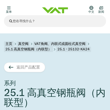
菜单
中文
新闻
最新资讯
查看所有新闻
关于VAT
主页
真空阀
VAT角阀、内联式或圆柱式真空阀
25.1 高真空钢瓶阀（内联型）
25.1 - 25132-KA24
真空阀
其他产品
返回产品配置
法兰连接与密封
医疗和制药应用
解决办法
真空控制阀
半导体生产
过程控制和隔离
显示干式蚀刻
真空炉
太阳能薄膜沉积
空间模拟
升级和改造解决方案
Financial reports
运动部件
科学仪器
系列
产品服务
25.1 高真空钢瓶阀（内
真空隔离阀
基质转移
显示器生产
溅射
真空运输
半导体无尘系统
高能物理学
零部件
Presentations
VAT边缘焊接金属波纹管
联型）
企业责任
VAT真空闸阀
半导体无尘系统
薄膜封装(CVD)
科学仪器和医学
电池生产
标准维修服务
Shares and debt
真空模块
9月 17, 2026
活动新闻
9月 2, 2