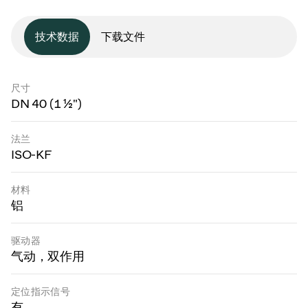
技术数据
下载文件
尺寸
DN 40 (1 ½")
法兰
ISO-KF
材料
铝
驱动器
气动，双作用
定位指示信号
有