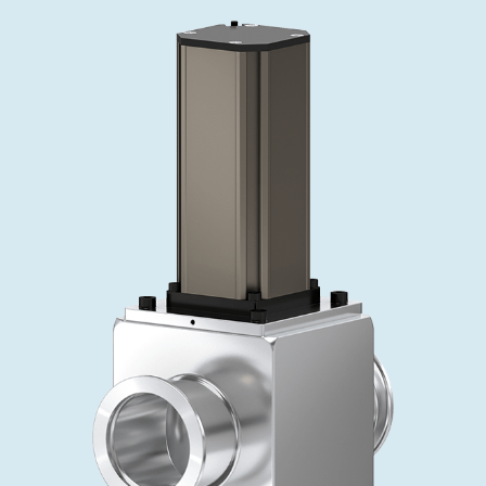
投资者关系
精准驱动、推动进步 ⸺ Semicon
精准创新
VAT角阀、内联式或圆柱式真空阀
OLED蒸发
涂层
晶体生长
固定价格翻新服务
公司治理
India 2026
Taiwan 
工作机会
真空蝶阀
离子植入术
行业
真空干燥
VAT服务中心
General Meeting
供应链管理
真空摆阀
化学气相沉积
真空灭菌
发电
Event calendar
下载文件
泄压/排气阀
OLED喷墨打印
药品冷冻干燥
研究
Analyst coverage
Glossary
气体计量/漏气阀
半导体无尘系统
您的应用
Contact for investors
联系我们
3位置真空阀
News services
真空止回阀
快关 / 束流阻挡器阀
真空全金属阀