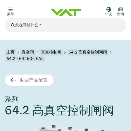
菜单
中文
新闻
最新资讯
查看所有新闻
关于VAT
主页
真空阀
真空控制阀
64.2 高真空控制闸阀
64.2 - 64250-JEAL
真空阀
其他产品
返回产品配置
法兰连接与密封
医疗和制药应用
解决办法
真空控制阀
半导体生产
过程控制和隔离
显示干式蚀刻
真空炉
太阳能薄膜沉积
空间模拟
升级和改造解决方案
Financial reports
运动部件
科学仪器
系列
产品服务
64.2 高真空控制闸阀
真空隔离阀
基质转移
显示器生产
溅射
真空运输
半导体无尘系统
高能物理学
零部件
Presentations
VAT边缘焊接金属波纹管
企业责任
VAT真空闸阀
半导体无尘系统
薄膜封装(CVD)
科学仪器和医学
电池生产
标准维修服务
Shares and debt
真空模块
9月 17, 2026
活动新闻
9月 2, 2