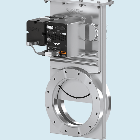
投资者关系
精准驱动、推动进步 ⸺ Semicon
精准创新
VAT角阀、内联式或圆柱式真空阀
OLED蒸发
涂层
晶体生长
固定价格翻新服务
公司治理
India 2026
Taiwan 
工作机会
真空蝶阀
离子植入术
行业
真空干燥
VAT服务中心
General Meeting
供应链管理
真空摆阀
化学气相沉积
真空灭菌
发电
Event calendar
下载文件
泄压/排气阀
OLED喷墨打印
药品冷冻干燥
研究
Analyst coverage
Glossary
气体计量/漏气阀
半导体无尘系统
您的应用
Contact for investors
联系我们
3位置真空阀
News services
真空止回阀
快关 / 束流阻挡器阀
真空全金属阀