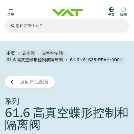
菜单
中文
新闻
最新资讯
查看所有新闻
关于VAT
主页
真空阀
真空控制阀
61.6 高真空蝶形控制和隔离阀
61.6 - 61638-PEAH-0001
真空阀
其他产品
返回产品配置
法兰连接与密封
医疗和制药应用
解决办法
真空控制阀
半导体生产
过程控制和隔离
显示干式蚀刻
真空炉
太阳能薄膜沉积
空间模拟
升级和改造解决方案
Financial reports
运动部件
科学仪器
系列
产品服务
61.6 高真空蝶形控制和
真空隔离阀
基质转移
显示器生产
溅射
真空运输
半导体无尘系统
高能物理学
零部件
Presentations
VAT边缘焊接金属波纹管
隔离阀
企业责任
VAT真空闸阀
半导体无尘系统
薄膜封装(CVD)
科学仪器和医学
电池生产
标准维修服务
Shares and debt
真空模块
9月 17, 2026
活动新闻
9月 2, 2