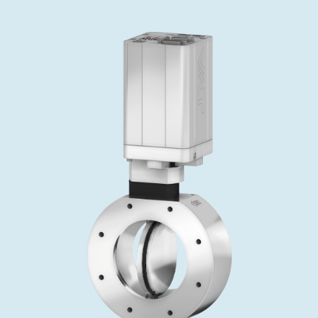
投资者关系
精准驱动、推动进步 ⸺ Semicon
精准创新
VAT角阀、内联式或圆柱式真空阀
OLED蒸发
涂层
晶体生长
固定价格翻新服务
公司治理
India 2026
Taiwan 
工作机会
真空蝶阀
离子植入术
行业
真空干燥
VAT服务中心
General Meeting
供应链管理
真空摆阀
化学气相沉积
真空灭菌
发电
Event calendar
下载文件
泄压/排气阀
OLED喷墨打印
药品冷冻干燥
研究
Analyst coverage
Glossary
气体计量/漏气阀
半导体无尘系统
您的应用
Contact for investors
联系我们
3位置真空阀
News services
真空止回阀
快关 / 束流阻挡器阀
真空全金属阀