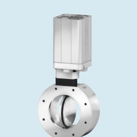
投资者关系
精准驱动、推动进步 ⸺ Semicon
精准创新
VAT角阀、内联式或圆柱式真空阀
OLED蒸发
涂层
晶体生长
固定价格翻新服务
公司治理
India 2026
Taiwan 
工作机会
真空蝶阀
离子植入术
行业
真空干燥
VAT服务中心
General Meeting
供应链管理
真空摆阀
化学气相沉积
真空灭菌
发电
Event calendar
下载文件
泄压/排气阀
OLED喷墨打印
药品冷冻干燥
研究
Analyst coverage
Glossary
气体计量/漏气阀
半导体无尘系统
您的应用
Contact for investors
联系我们
3位置真空阀
News services
真空止回阀
快关 / 束流阻挡器阀
真空全金属阀