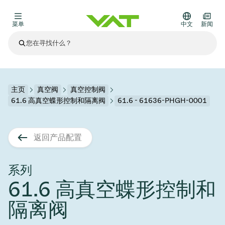
菜单
中文
新闻
最新资讯
查看所有新闻
关于VAT
主页
真空阀
真空控制阀
61.6 高真空蝶形控制和隔离阀
61.6 - 61636-PHGH-0001
真空阀
其他产品
返回产品配置
法兰连接与密封
医疗和制药应用
解决办法
真空控制阀
半导体生产
过程控制和隔离
显示干式蚀刻
真空炉
太阳能薄膜沉积
空间模拟
升级和改造解决方案
Financial reports
运动部件
科学仪器
系列
产品服务
61.6 高真空蝶形控制和
真空隔离阀
基质转移
显示器生产
溅射
真空运输
半导体无尘系统
高能物理学
零部件
Presentations
VAT边缘焊接金属波纹管
隔离阀
企业责任
VAT真空闸阀
半导体无尘系统
薄膜封装(CVD)
科学仪器和医学
电池生产
标准维修服务
Shares and debt
真空模块
9月 17, 2026
活动新闻
9月 2, 2