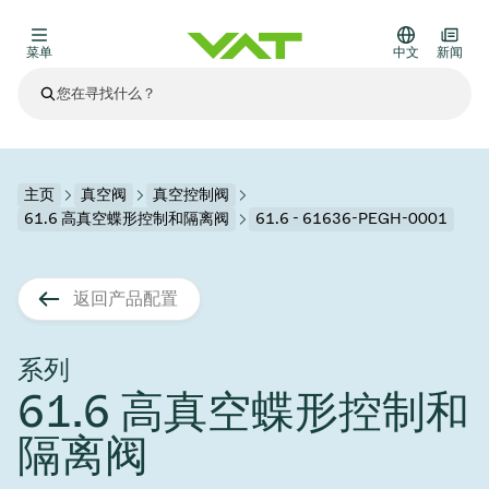
菜单
中文
新闻
最新资讯
查看所有新闻
关于VAT
主页
真空阀
真空控制阀
61.6 高真空蝶形控制和隔离阀
61.6 - 61636-PEGH-0001
真空阀
其他产品
返回产品配置
法兰连接与密封
医疗和制药应用
解决办法
真空控制阀
半导体生产
过程控制和隔离
显示干式蚀刻
真空炉
太阳能薄膜沉积
空间模拟
升级和改造解决方案
Financial reports
运动部件
科学仪器
系列
产品服务
61.6 高真空蝶形控制和
真空隔离阀
基质转移
显示器生产
溅射
真空运输
半导体无尘系统
高能物理学
零部件
Presentations
VAT边缘焊接金属波纹管
隔离阀
企业责任
VAT真空闸阀
半导体无尘系统
薄膜封装(CVD)
科学仪器和医学
电池生产
标准维修服务
Shares and debt
真空模块
9月 17, 2026
活动新闻
9月 2, 2