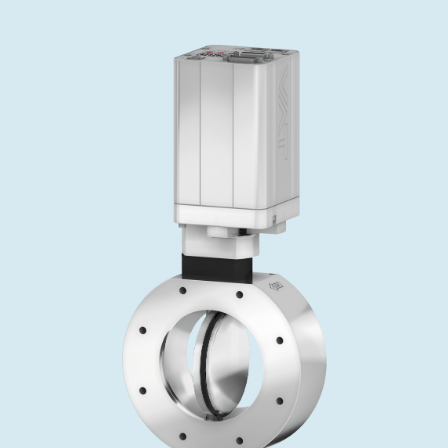
投资者关系
精准驱动、推动进步 ⸺ Semicon
精准创新
VAT角阀、内联式或圆柱式真空阀
OLED蒸发
涂层
晶体生长
固定价格翻新服务
公司治理
India 2026
Taiwan 
工作机会
真空蝶阀
离子植入术
行业
真空干燥
VAT服务中心
General Meeting
供应链管理
真空摆阀
化学气相沉积
真空灭菌
发电
Event calendar
下载文件
泄压/排气阀
OLED喷墨打印
药品冷冻干燥
研究
Analyst coverage
Glossary
气体计量/漏气阀
半导体无尘系统
您的应用
Contact for investors
联系我们
3位置真空阀
News services
真空止回阀
快关 / 束流阻挡器阀
真空全金属阀