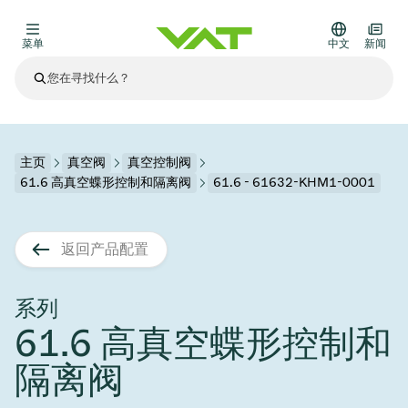
菜单
中文
新闻
最新资讯
查看所有新闻
关于VAT
主页
真空阀
真空控制阀
61.6 高真空蝶形控制和隔离阀
61.6 - 61632-KHM1-0001
真空阀
其他产品
返回产品配置
法兰连接与密封
医疗和制药应用
解决办法
真空控制阀
半导体生产
过程控制和隔离
显示干式蚀刻
真空炉
太阳能薄膜沉积
空间模拟
升级和改造解决方案
Financial reports
运动部件
科学仪器
系列
产品服务
61.6 高真空蝶形控制和
真空隔离阀
基质转移
显示器生产
溅射
真空运输
半导体无尘系统
高能物理学
零部件
Presentations
VAT边缘焊接金属波纹管
隔离阀
企业责任
VAT真空闸阀
半导体无尘系统
薄膜封装(CVD)
科学仪器和医学
电池生产
标准维修服务
Shares and debt
真空模块
9月 17, 2026
活动新闻
9月 2, 2