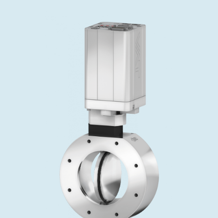
投资者关系
精准驱动、推动进步 ⸺ Semicon
精准创新
VAT角阀、内联式或圆柱式真空阀
OLED蒸发
涂层
晶体生长
固定价格翻新服务
公司治理
India 2026
Taiwan 
工作机会
真空蝶阀
离子植入术
行业
真空干燥
VAT服务中心
General Meeting
供应链管理
真空摆阀
化学气相沉积
真空灭菌
发电
Event calendar
下载文件
泄压/排气阀
OLED喷墨打印
药品冷冻干燥
研究
Analyst coverage
Glossary
气体计量/漏气阀
半导体无尘系统
您的应用
Contact for investors
联系我们
3位置真空阀
News services
真空止回阀
快关 / 束流阻挡器阀
真空全金属阀