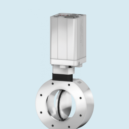
投资者关系
精准驱动、推动进步 ⸺ Semicon
精准创新
VAT角阀、内联式或圆柱式真空阀
OLED蒸发
涂层
晶体生长
固定价格翻新服务
公司治理
India 2026
Taiwan 
工作机会
真空蝶阀
离子植入术
行业
真空干燥
VAT服务中心
General Meeting
供应链管理
真空摆阀
化学气相沉积
真空灭菌
发电
Event calendar
下载文件
泄压/排气阀
OLED喷墨打印
药品冷冻干燥
研究
Analyst coverage
Glossary
气体计量/漏气阀
半导体无尘系统
您的应用
Contact for investors
联系我们
3位置真空阀
News services
真空止回阀
快关 / 束流阻挡器阀
真空全金属阀