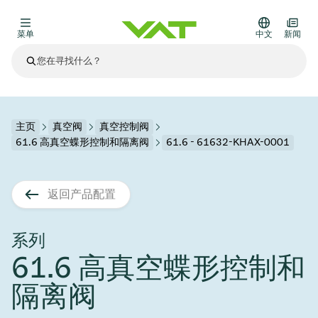
菜单
中文
新闻
最新资讯
查看所有新闻
关于VAT
主页
真空阀
真空控制阀
61.6 高真空蝶形控制和隔离阀
61.6 - 61632-KHAX-0001
真空阀
其他产品
返回产品配置
法兰连接与密封
医疗和制药应用
解决办法
真空控制阀
半导体生产
过程控制和隔离
显示干式蚀刻
真空炉
太阳能薄膜沉积
空间模拟
升级和改造解决方案
Financial reports
运动部件
科学仪器
系列
产品服务
61.6 高真空蝶形控制和
真空隔离阀
基质转移
显示器生产
溅射
真空运输
半导体无尘系统
高能物理学
零部件
Presentations
VAT边缘焊接金属波纹管
隔离阀
企业责任
VAT真空闸阀
半导体无尘系统
薄膜封装(CVD)
科学仪器和医学
电池生产
标准维修服务
Shares and debt
真空模块
9月 17, 2026
活动新闻
9月 2, 2