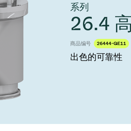
 Taiwan 2026
系列
year 2026 Results
age
Ad hoc announcement pursuant 
26.4
阀
nvestors
LR
印
s
统
商品编号
26444-QE11
挡器阀
出色的可靠性