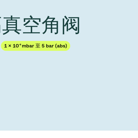
Acquisition of Atonarp
to Art. 53
Ad hoc announcement pursuant to Art. 53
 高真空角阀
LR
1 × 10
-8
mbar 至 5 bar (abs)