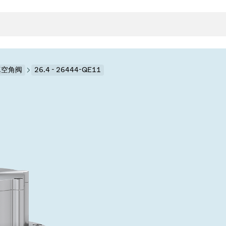
高真空角阀
26.4 - 26444-QE11
封
决方案
rts
真空传
用
金属波纹管
真空多
离
积
学
bt
真空阀
统
联式或圆柱式真空阀
服务
ITE
统
)
6
活动新闻
7月 22, 2026
投资者新闻
A
ing
真空阀
新、赋能未来 ⸺
VAT Media Release on 
r