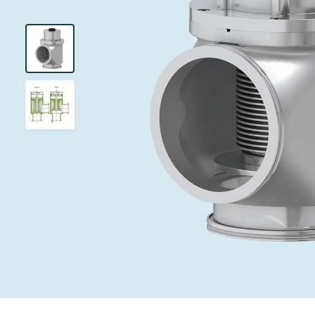
投资者关系
离子植入术
真空干燥
Semicon India 2026
Semicon
泄压/排气阀
研究
Analyst cover
化学气相沉积
真空灭菌
工作机会
气体计量/漏气
您的应用
Contact for i
OLED喷墨打
药品冷冻干燥
3位置真空阀
News service
供应链管理
半导体无尘系
真空止回阀
下载文件
快关 / 束流阻
真空全金属阀
Glossary
真空传输阀
联系我们