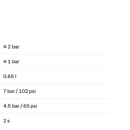
≤ 2 bar
≤ 1 bar
0.65 l
7 bar / 102 psi
4.5 bar / 65 psi
2 s