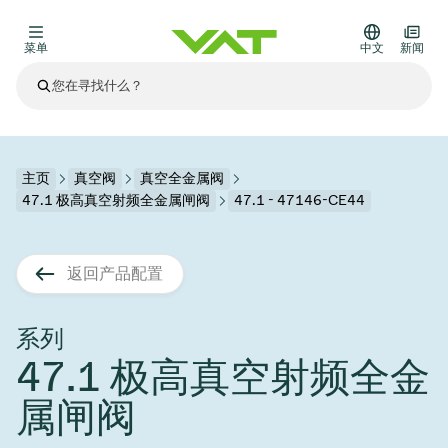
菜单
中文
新闻
最新资讯
查看所有新闻
关于VAT
主页
真空阀
真空全金属阀
47.1 极高真空射频全金属闸阀
47.1 - 47146-CE44
真空阀
其他产品
返回产品配置
法兰连接与密封
医疗和制药应用
解决办法
真空控制阀
半导体生产
过程控制和隔离
显示干式蚀刻
真空炉
太阳能薄膜沉积
空间模拟
升级和改造解决方案
Financial reports
运动部件
科学仪器
系列
产品服务
47.1 极高真空射频全金
真空隔离阀
基质转移
显示器生产
溅射
真空运输
半导体无尘系统
高能物理学
零部件
Presentations
VAT边缘焊接金属波纹管
属闸阀
企业责任
VAT真空闸阀
半导体无尘系统
薄膜封装(CVD)
科学仪器和医学
电池生产
标准维修服务
Shares and debt
真空模块
9月 17, 2026
活动新闻
9月 2, 2