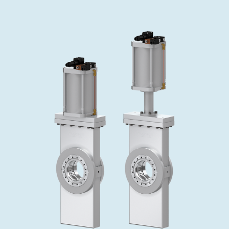
投资者关系
精准驱动、推动进步 ⸺ Semicon
精准创新
VAT角阀、内联式或圆柱式真空阀
OLED蒸发
涂层
晶体生长
固定价格翻新服务
公司治理
India 2026
Taiwan 
工作机会
真空蝶阀
离子植入术
行业
真空干燥
VAT服务中心
General Meeting
供应链管理
真空摆阀
化学气相沉积
真空灭菌
发电
Event calendar
下载文件
泄压/排气阀
OLED喷墨打印
药品冷冻干燥
研究
Analyst coverage
Glossary
气体计量/漏气阀
半导体无尘系统
您的应用
Contact for investors
联系我们
3位置真空阀
News services
真空止回阀
快关 / 束流阻挡器阀
真空全金属阀