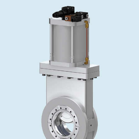
投资者关系
精准驱动、推动进步 ⸺ Semicon
精准创新
VAT角阀、内联式或圆柱式真空阀
OLED蒸发
涂层
晶体生长
固定价格翻新服务
公司治理
India 2026
Taiwan 
工作机会
真空蝶阀
离子植入术
行业
真空干燥
VAT服务中心
General Meeting
供应链管理
真空摆阀
化学气相沉积
真空灭菌
发电
Event calendar
下载文件
泄压/排气阀
OLED喷墨打印
药品冷冻干燥
研究
Analyst coverage
Glossary
气体计量/漏气阀
半导体无尘系统
您的应用
Contact for investors
联系我们
3位置真空阀
News services
真空止回阀
快关 / 束流阻挡器阀
真空全金属阀