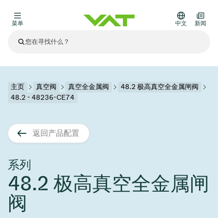
菜单
中文
新闻
最新资讯
查看所有新闻
关于VAT
主页
真空阀
真空全金属阀
48.2 极高真空全金属闸阀
48.2 - 48236-CE74
真空阀
其他产品
返回产品配置
法兰连接与密封
医疗和制药应用
解决办法
真空控制阀
半导体生产
过程控制和隔离
显示干式蚀刻
真空炉
太阳能薄膜沉积
空间模拟
升级和改造解决方案
Financial reports
运动部件
科学仪器
系列
产品服务
48.2 极高真空全金属闸
真空隔离阀
基质转移
显示器生产
溅射
真空运输
半导体无尘系统
高能物理学
零部件
Presentations
VAT边缘焊接金属波纹管
阀
企业责任
VAT真空闸阀
半导体无尘系统
薄膜封装(CVD)
科学仪器和医学
电池生产
标准维修服务
Shares and debt
真空模块
9月 17, 2026
活动新闻
9月 2, 2