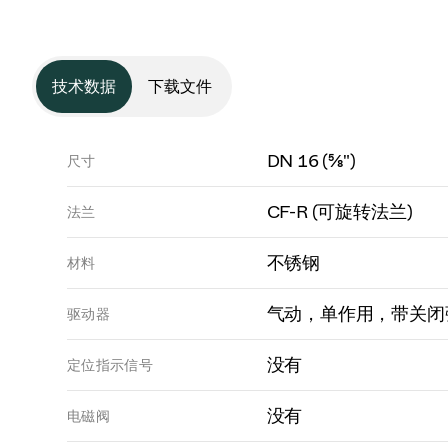
技术数据
下载文件
DN 16 (⅝")
尺寸
CF-R (可旋转法兰)
法兰
不锈钢
材料
气动，单作用，带关闭弹
驱动器
没有
定位指示信号
没有
电磁阀