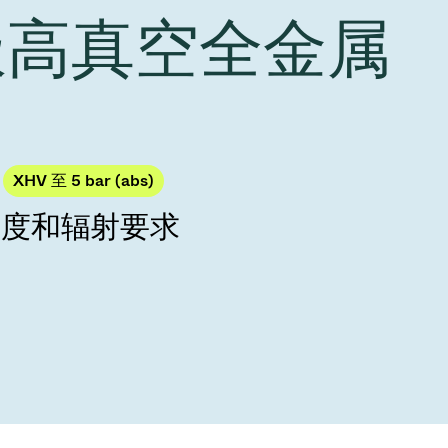
Acquisition of Atonarp
 极高真空全金属
to Art. 53
Ad hoc announcement pursuant to Art. 53
LR
XHV 至 5 bar (abs)
温度和辐射要求