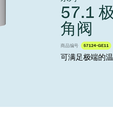
 Taiwan 2026
year 2026 Results
57.1
age
Ad hoc announcement pursuant 
阀
nvestors
LR
印
角阀
s
统
挡器阀
商品编号
57124-GE11
可满足极端的