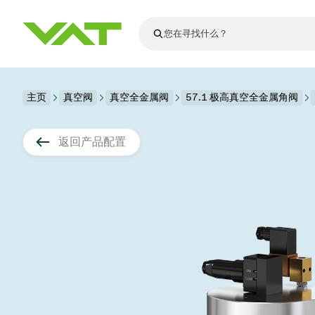
最新资讯
主页
真空阀
真空全金属阀
查看所有新闻
57.1 极高真空全金属角阀
关于VAT
真空阀
返回产品配置
法兰连接与密
其他产品
运动部件
真空控制阀
半导体生产
升级和改造解
Financial repo
医疗和制药应
VAT边缘焊接
真空隔离阀
显示器生产
零部件
Presentations
解决办法
科学仪器
过程控制和隔
显示干式蚀刻
真空炉
太阳能薄膜沉
空间模拟
真空模块
VAT真空闸阀
科学仪器和医
标准维修服务
Shares and de
基质转移
溅射
真空运输
半导体无尘系
高能物理学
产品服务
VAT角阀、内
涂层
固定价格翻新
公司治理
半导体无尘系
薄膜封装(CVD
电池生产
9月 17, 2026
活动新闻
9月 2, 202
真空蝶阀
行业
VAT服务中心
General Meet
企业责任
OLED蒸发
晶体生长
精准驱动、推动进步 ⸺
精准创
真空摆阀
发电
Event calenda