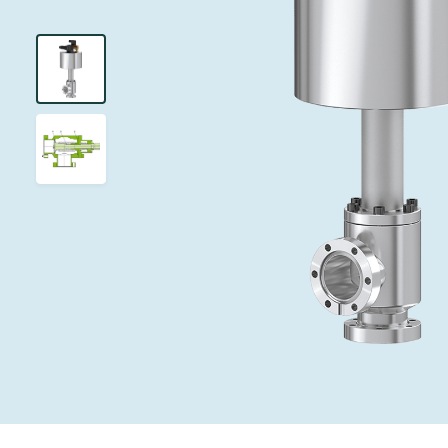
投资者关系
离子植入术
真空干燥
Semicon India 2026
Semicon
泄压/排气阀
研究
Analyst cover
化学气相沉积
真空灭菌
工作机会
气体计量/漏气
您的应用
Contact for i
OLED喷墨打
药品冷冻干燥
3位置真空阀
News service
供应链管理
半导体无尘系
真空止回阀
下载文件
快关 / 束流阻
真空全金属阀
Glossary
真空传输阀
联系我们