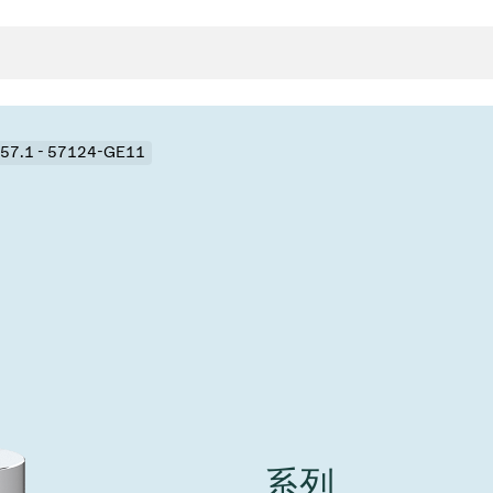
57.1 - 57124-GE11
封
决方案
rts
真空传
用
金属波纹管
真空多
离
积
学
bt
真空阀
统
联式或圆柱式真空阀
服务
ITE
统
)
6
活动新闻
7月 22, 2026
投资者新闻
A
ing
真空阀
系列
新、赋能未来 ⸺
VAT Media Release on 
r