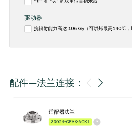
“开” 和 “关” 的双重位置指示器
驱动器
抗辐射能力高达 106 Gy（可烘烤最高140℃，
配件—法兰连接：
适配器法兰
33024-CEAK-ACK1