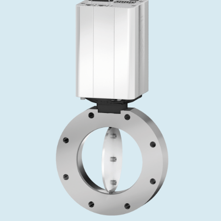
投资者关系
精准驱动、推动进步 ⸺ Semicon
精准创新
VAT角阀、内联式或圆柱式真空阀
OLED蒸发
涂层
晶体生长
固定价格翻新服务
公司治理
India 2026
Taiwan 
工作机会
真空蝶阀
离子植入术
行业
真空干燥
VAT服务中心
General Meeting
供应链管理
真空摆阀
化学气相沉积
真空灭菌
发电
Event calendar
下载文件
泄压/排气阀
OLED喷墨打印
药品冷冻干燥
研究
Analyst coverage
Glossary
气体计量/漏气阀
半导体无尘系统
您的应用
Contact for investors
联系我们
3位置真空阀
News services
真空止回阀
快关 / 束流阻挡器阀
真空全金属阀