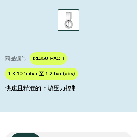
真空传输阀
真空传输门
真空多阀装置
真空阀设计选项
商品编号
61350-PACH
ITER真空阀目录
1 × 10
-8
mbar 至 1.2 bar (abs)
真空阀技术
快速且精准的下游压力控制