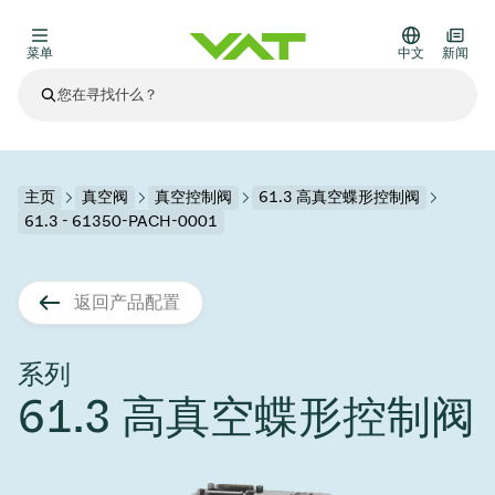
菜单
中文
新闻
最新资讯
查看所有新闻
关于VAT
主页
真空阀
真空控制阀
61.3 高真空蝶形控制阀
61.3 - 61350-PACH-0001
真空阀
其他产品
返回产品配置
法兰连接与密封
医疗和制药应用
解决办法
真空控制阀
半导体生产
过程控制和隔离
显示干式蚀刻
真空炉
太阳能薄膜沉积
空间模拟
升级和改造解决方案
Financial reports
运动部件
科学仪器
系列
产品服务
61.3 高真空蝶形控制阀
真空隔离阀
基质转移
显示器生产
溅射
真空运输
半导体无尘系统
高能物理学
零部件
Presentations
VAT边缘焊接金属波纹管
企业责任
VAT真空闸阀
半导体无尘系统
薄膜封装(CVD)
科学仪器和医学
电池生产
标准维修服务
Shares and debt
真空模块
9月 17, 2026
活动新闻
9月 2, 2