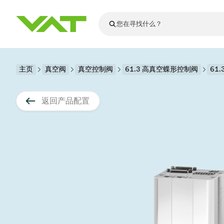
最新资讯
主页
真空阀
真空控制阀
查看所有新闻
61.3 高真空蝶形控制阀
61.
关于VAT
真空阀
返回产品配置
法兰连接与密
其他产品
运动部件
真空控制阀
半导体生产
升级和改造解
Financial repo
医疗和制药应
VAT边缘焊接
真空隔离阀
显示器生产
零部件
Presentations
解决办法
科学仪器
过程控制和隔
显示干式蚀刻
真空炉
太阳能薄膜沉
空间模拟
真空模块
VAT真空闸阀
科学仪器和医
标准维修服务
Shares and de
基质转移
溅射
真空运输
半导体无尘系
高能物理学
产品服务
VAT角阀、内
涂层
固定价格翻新
公司治理
半导体无尘系
薄膜封装(CVD
电池生产
9月 17, 2026
活动新闻
9月 2, 202
真空蝶阀
行业
VAT服务中心
General Meet
企业责任
OLED蒸发
晶体生长
精准驱动、推动进步 ⸺
精准创
真空摆阀
发电
Event calenda