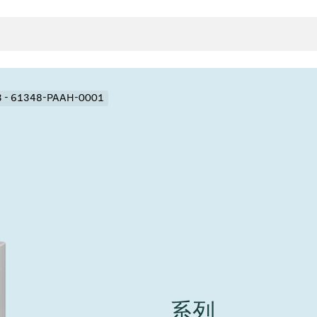
3 - 61348-PAAH-0001
封
决方案
rts
真空传
用
金属波纹管
真空多
离
积
学
bt
真空阀
统
联式或圆柱式真空阀
服务
ITE
统
)
6
活动新闻
7月 22, 2026
投资者新闻
A
ing
真空阀
系列
新、赋能未来 ⸺
VAT Media Release on 
r