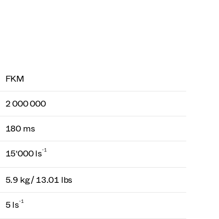
FKM
2 000 000
180 ms
-1
15‘000 ls
5.9 kg / 13.01 lbs
-1
5 ls