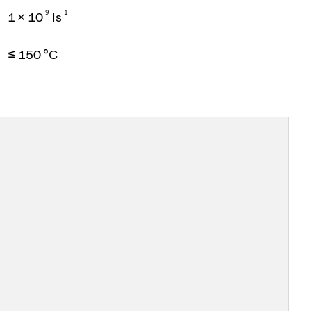
-
9
-1
1 × 10
ls
≤ 150 °C