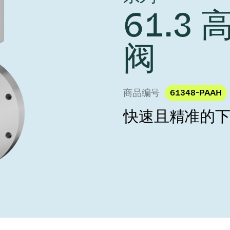
 Taiwan 2026
year 2026 Results
61.3
age
Ad hoc announcement pursuant 
阀
nvestors
LR
印
阀
s
统
挡器阀
商品编号
61348-PAAH
快速且精准的