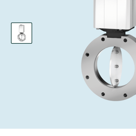
投资者关系
离子植入术
真空干燥
Semicon India 2026
Semicon
泄压/排气阀
研究
Analyst cover
化学气相沉积
真空灭菌
工作机会
气体计量/漏气
您的应用
Contact for i
OLED喷墨打
药品冷冻干燥
3位置真空阀
News service
供应链管理
半导体无尘系
真空止回阀
下载文件
快关 / 束流阻
真空全金属阀
Glossary
真空传输阀
联系我们