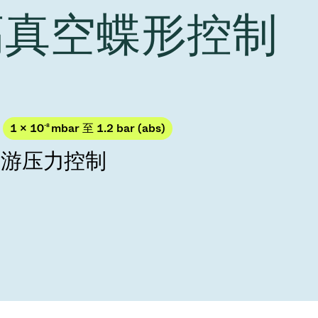
Acquisition of Atonarp
 高真空蝶形控制
to Art. 53
Ad hoc announcement pursuant to Art. 53
LR
1 × 10
-8
mbar 至 1.2 bar (abs)
下游压力控制