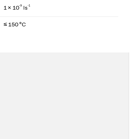
-
9
-1
1 × 10
ls
≤ 150 °C