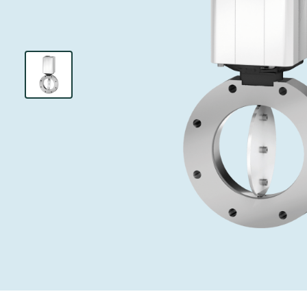
投资者关系
离子植入术
真空干燥
Semicon India 2026
Semicon
泄压/排气阀
研究
Analyst cover
化学气相沉积
真空灭菌
工作机会
气体计量/漏气
您的应用
Contact for i
OLED喷墨打
药品冷冻干燥
3位置真空阀
News service
供应链管理
半导体无尘系
真空止回阀
下载文件
快关 / 束流阻
真空全金属阀
Glossary
真空传输阀
联系我们