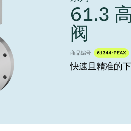
 Taiwan 2026
year 2026 Results
61.3
age
Ad hoc announcement pursuant 
阀
nvestors
LR
印
阀
s
统
挡器阀
商品编号
61344-PEAX
快速且精准的