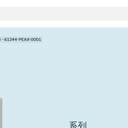
3 - 61344-PEAX-0001
封
决方案
rts
真空传
用
金属波纹管
真空多
离
积
学
bt
真空阀
统
联式或圆柱式真空阀
服务
ITE
统
)
6
活动新闻
7月 22, 2026
投资者新闻
A
ing
真空阀
系列
新、赋能未来 ⸺
VAT Media Release on 
r