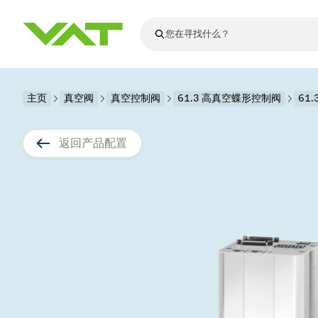
最新资讯
主页
真空阀
真空控制阀
查看所有新闻
61.3 高真空蝶形控制阀
61.
关于VAT
真空阀
返回产品配置
法兰连接与密
其他产品
运动部件
真空控制阀
半导体生产
升级和改造解
Financial repo
医疗和制药应
VAT边缘焊接
真空隔离阀
显示器生产
零部件
Presentations
解决办法
科学仪器
过程控制和隔
显示干式蚀刻
真空炉
太阳能薄膜沉
空间模拟
真空模块
VAT真空闸阀
科学仪器和医
标准维修服务
Shares and de
基质转移
溅射
真空运输
半导体无尘系
高能物理学
产品服务
VAT角阀、内
涂层
固定价格翻新
公司治理
半导体无尘系
薄膜封装(CVD
电池生产
9月 17, 2026
活动新闻
9月 2, 202
真空蝶阀
行业
VAT服务中心
General Meet
企业责任
OLED蒸发
晶体生长
精准驱动、推动进步 ⸺
精准创
真空摆阀
发电
Event calenda