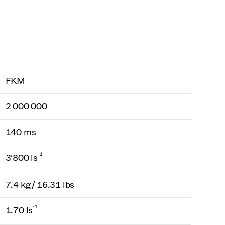
FKM
2 000 000
140 ms
-1
3‘800 ls
7.4 kg / 16.31 lbs
-1
1.70 ls