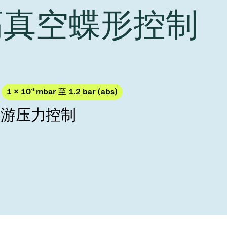
Acquisition of Atonarp
 高真空蝶形控制
to Art. 53
Ad hoc announcement pursuant to Art. 53
LR
1 × 10
-8
mbar 至 1.2 bar (abs)
下游压力控制