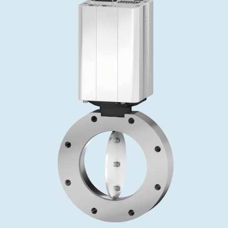
投资者关系
精准驱动、推动进步 ⸺ Semicon
精准创新
VAT角阀、内联式或圆柱式真空阀
OLED蒸发
涂层
晶体生长
固定价格翻新服务
公司治理
India 2026
Taiwan 
工作机会
真空蝶阀
离子植入术
行业
真空干燥
VAT服务中心
General Meeting
供应链管理
真空摆阀
化学气相沉积
真空灭菌
发电
Event calendar
下载文件
泄压/排气阀
OLED喷墨打印
药品冷冻干燥
研究
Analyst coverage
Glossary
气体计量/漏气阀
半导体无尘系统
您的应用
Contact for investors
联系我们
3位置真空阀
News services
真空止回阀
快关 / 束流阻挡器阀
真空全金属阀