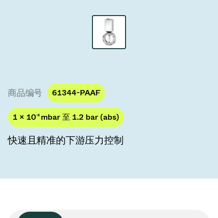
真空传输阀
真空传输门
真空多阀装置
真空阀设计选项
商品编号
61344-PAAF
ITER真空阀目录
1 × 10
-8
mbar 至 1.2 bar (abs)
真空阀技术
快速且精准的下游压力控制