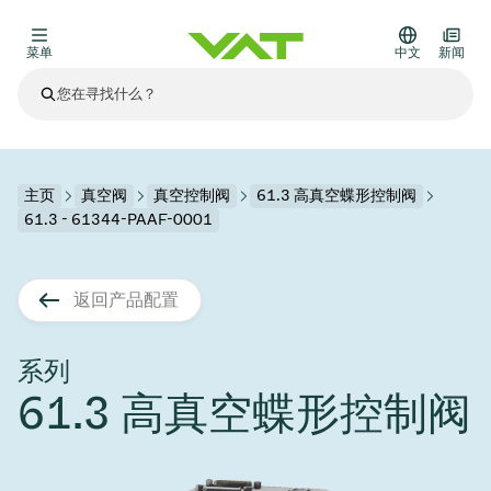
菜单
中文
新闻
最新资讯
查看所有新闻
关于VAT
主页
真空阀
真空控制阀
61.3 高真空蝶形控制阀
61.3 - 61344-PAAF-0001
真空阀
其他产品
返回产品配置
法兰连接与密封
医疗和制药应用
解决办法
真空控制阀
半导体生产
过程控制和隔离
显示干式蚀刻
真空炉
太阳能薄膜沉积
空间模拟
升级和改造解决方案
Financial reports
运动部件
科学仪器
系列
产品服务
61.3 高真空蝶形控制阀
真空隔离阀
基质转移
显示器生产
溅射
真空运输
半导体无尘系统
高能物理学
零部件
Presentations
VAT边缘焊接金属波纹管
企业责任
VAT真空闸阀
半导体无尘系统
薄膜封装(CVD)
科学仪器和医学
电池生产
标准维修服务
Shares and debt
真空模块
9月 17, 2026
活动新闻
9月 2, 2