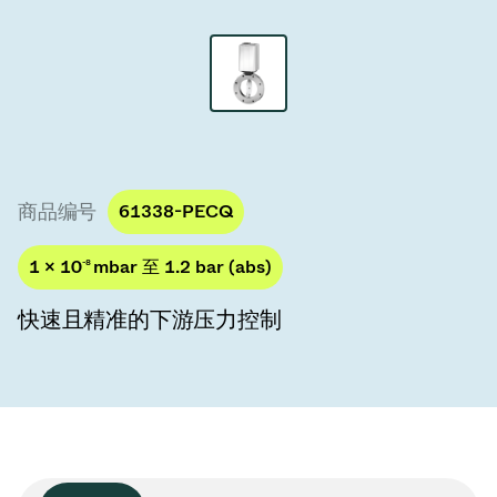
真空传输阀
真空传输门
真空多阀装置
真空阀设计选项
商品编号
61338-PECQ
ITER真空阀目录
1 × 10
-8
mbar 至 1.2 bar (abs)
真空阀技术
快速且精准的下游压力控制