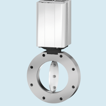
投资者关系
精准驱动、推动进步 ⸺ Semicon
精准创新
VAT角阀、内联式或圆柱式真空阀
OLED蒸发
涂层
晶体生长
固定价格翻新服务
公司治理
India 2026
Taiwan 
工作机会
真空蝶阀
离子植入术
行业
真空干燥
VAT服务中心
General Meeting
供应链管理
真空摆阀
化学气相沉积
真空灭菌
发电
Event calendar
下载文件
泄压/排气阀
OLED喷墨打印
药品冷冻干燥
研究
Analyst coverage
Glossary
气体计量/漏气阀
半导体无尘系统
您的应用
Contact for investors
联系我们
3位置真空阀
News services
真空止回阀
快关 / 束流阻挡器阀
真空全金属阀