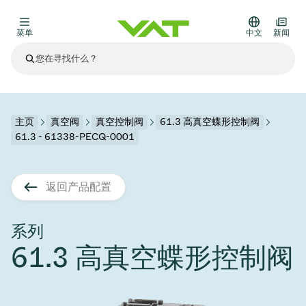
菜单
中文
新闻
最新资讯
查看所有新闻
关于VAT
主页
真空阀
真空控制阀
61.3 高真空蝶形控制阀
61.3 - 61338-PECQ-0001
真空阀
其他产品
返回产品配置
法兰连接与密封
医疗和制药应用
解决办法
真空控制阀
半导体生产
过程控制和隔离
显示干式蚀刻
真空炉
太阳能薄膜沉积
空间模拟
升级和改造解决方案
Financial reports
运动部件
科学仪器
系列
产品服务
61.3 高真空蝶形控制阀
真空隔离阀
基质转移
显示器生产
溅射
真空运输
半导体无尘系统
高能物理学
零部件
Presentations
VAT边缘焊接金属波纹管
企业责任
VAT真空闸阀
半导体无尘系统
薄膜封装(CVD)
科学仪器和医学
电池生产
标准维修服务
Shares and debt
真空模块
9月 17, 2026
活动新闻
9月 2, 2