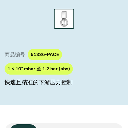
真空传输阀
真空传输门
真空多阀装置
真空阀设计选项
商品编号
61336-PACE
ITER真空阀目录
1 × 10
-8
mbar 至 1.2 bar (abs)
真空阀技术
快速且精准的下游压力控制