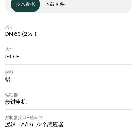
技术数据
下载文件
尺寸
DN 63 (2 ½")
法兰
ISO-F
材料
铝
驱动器
步进电机
控制器接口+感应器
逻辑（A/D）/2个感应器