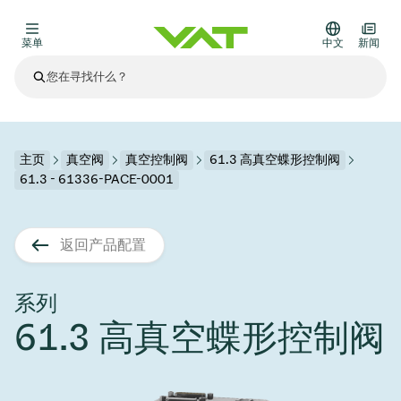
菜单
中文
新闻
最新资讯
查看所有新闻
关于VAT
主页
真空阀
真空控制阀
61.3 高真空蝶形控制阀
61.3 - 61336-PACE-0001
真空阀
其他产品
返回产品配置
法兰连接与密封
医疗和制药应用
解决办法
真空控制阀
半导体生产
过程控制和隔离
显示干式蚀刻
真空炉
太阳能薄膜沉积
空间模拟
升级和改造解决方案
Financial reports
运动部件
科学仪器
系列
产品服务
61.3 高真空蝶形控制阀
真空隔离阀
基质转移
显示器生产
溅射
真空运输
半导体无尘系统
高能物理学
零部件
Presentations
VAT边缘焊接金属波纹管
企业责任
VAT真空闸阀
半导体无尘系统
薄膜封装(CVD)
科学仪器和医学
电池生产
标准维修服务
Shares and debt
真空模块
9月 17, 2026
活动新闻
9月 2, 2