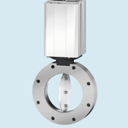
投资者关系
精准驱动、推动进步 ⸺ Semicon
精准创新
VAT角阀、内联式或圆柱式真空阀
OLED蒸发
涂层
晶体生长
固定价格翻新服务
公司治理
India 2026
Taiwan 
工作机会
真空蝶阀
离子植入术
行业
真空干燥
VAT服务中心
General Meeting
供应链管理
真空摆阀
化学气相沉积
真空灭菌
发电
Event calendar
下载文件
泄压/排气阀
OLED喷墨打印
药品冷冻干燥
研究
Analyst coverage
Glossary
气体计量/漏气阀
半导体无尘系统
您的应用
Contact for investors
联系我们
3位置真空阀
News services
真空止回阀
快关 / 束流阻挡器阀
真空全金属阀