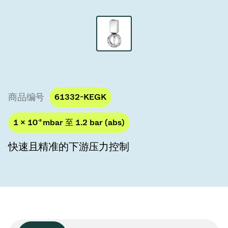
真空传输阀
真空传输门
真空多阀装置
真空阀设计选项
商品编号
61332-KEGK
ITER真空阀目录
1 × 10
-8
mbar 至 1.2 bar (abs)
真空阀技术
快速且精准的下游压力控制