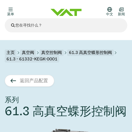
菜单
中文
新闻
最新资讯
查看所有新闻
关于VAT
主页
真空阀
真空控制阀
61.3 高真空蝶形控制阀
61.3 - 61332-KEGK-0001
真空阀
其他产品
返回产品配置
法兰连接与密封
医疗和制药应用
解决办法
真空控制阀
半导体生产
过程控制和隔离
显示干式蚀刻
真空炉
太阳能薄膜沉积
空间模拟
升级和改造解决方案
Financial reports
运动部件
科学仪器
系列
产品服务
61.3 高真空蝶形控制阀
真空隔离阀
基质转移
显示器生产
溅射
真空运输
半导体无尘系统
高能物理学
零部件
Presentations
VAT边缘焊接金属波纹管
企业责任
VAT真空闸阀
半导体无尘系统
薄膜封装(CVD)
科学仪器和医学
电池生产
标准维修服务
Shares and debt
真空模块
9月 17, 2026
活动新闻
9月 2, 2