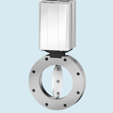
投资者关系
精准驱动、推动进步 ⸺ Semicon
精准创新
VAT角阀、内联式或圆柱式真空阀
OLED蒸发
涂层
晶体生长
固定价格翻新服务
公司治理
India 2026
Taiwan 
工作机会
真空蝶阀
离子植入术
行业
真空干燥
VAT服务中心
General Meeting
供应链管理
真空摆阀
化学气相沉积
真空灭菌
发电
Event calendar
下载文件
泄压/排气阀
OLED喷墨打印
药品冷冻干燥
研究
Analyst coverage
Glossary
气体计量/漏气阀
半导体无尘系统
您的应用
Contact for investors
联系我们
3位置真空阀
News services
真空止回阀
快关 / 束流阻挡器阀
真空全金属阀