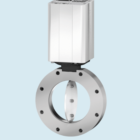
投资者关系
精准驱动、推动进步 ⸺ Semicon
精准创新
VAT角阀、内联式或圆柱式真空阀
OLED蒸发
涂层
晶体生长
固定价格翻新服务
公司治理
India 2026
Taiwan 
工作机会
真空蝶阀
离子植入术
行业
真空干燥
VAT服务中心
General Meeting
供应链管理
真空摆阀
化学气相沉积
真空灭菌
发电
Event calendar
下载文件
泄压/排气阀
OLED喷墨打印
药品冷冻干燥
研究
Analyst coverage
Glossary
气体计量/漏气阀
半导体无尘系统
您的应用
Contact for investors
联系我们
3位置真空阀
News services
真空止回阀
快关 / 束流阻挡器阀
真空全金属阀