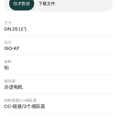
技术数据
下载文件
尺寸
DN 25 (1")
法兰
ISO-KF
材料
铝
驱动器
步进电机
控制器接口+感应器
CC-链接/2个感应器