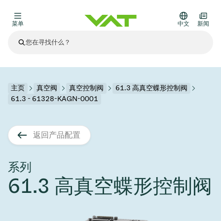
菜单
中文
新闻
最新资讯
查看所有新闻
关于VAT
主页
真空阀
真空控制阀
61.3 高真空蝶形控制阀
61.3 - 61328-KAGN-0001
真空阀
其他产品
返回产品配置
法兰连接与密封
医疗和制药应用
解决办法
真空控制阀
半导体生产
过程控制和隔离
显示干式蚀刻
真空炉
太阳能薄膜沉积
空间模拟
升级和改造解决方案
Financial reports
运动部件
科学仪器
系列
产品服务
61.3 高真空蝶形控制阀
真空隔离阀
基质转移
显示器生产
溅射
真空运输
半导体无尘系统
高能物理学
零部件
Presentations
VAT边缘焊接金属波纹管
企业责任
VAT真空闸阀
半导体无尘系统
薄膜封装(CVD)
科学仪器和医学
电池生产
标准维修服务
Shares and debt
真空模块
9月 17, 2026
活动新闻
9月 2, 2