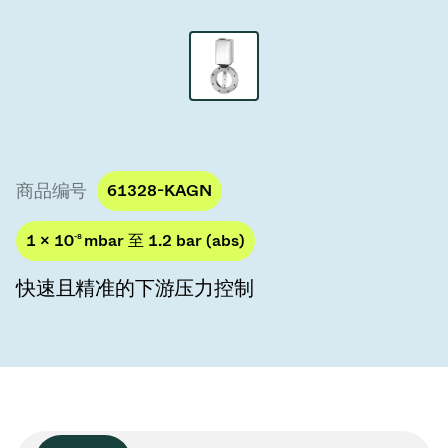
真空传输阀
真空传输门
真空多阀装置
真空阀设计选项
商品编号
61328-KAGN
ITER真空阀目录
1 × 10
-8
mbar 至 1.2 bar (abs)
真空阀技术
快速且精准的下游压力控制