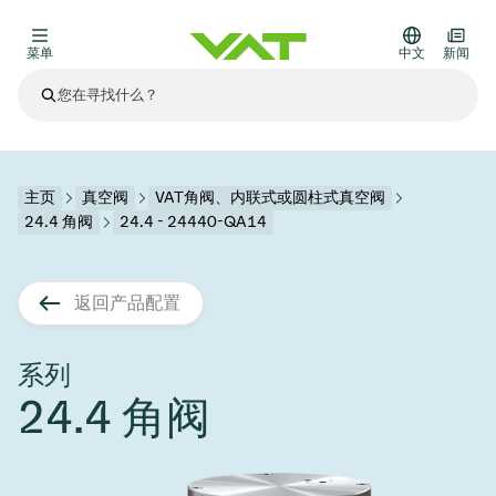
菜单
中文
新闻
最新资讯
查看所有新闻
关于VAT
主页
真空阀
VAT角阀、内联式或圆柱式真空阀
24.4 角阀
24.4 - 24440-QA14
真空阀
其他产品
返回产品配置
法兰连接与密封
医疗和制药应用
解决办法
真空控制阀
半导体生产
过程控制和隔离
显示干式蚀刻
真空炉
太阳能薄膜沉积
空间模拟
升级和改造解决方案
Financial reports
运动部件
科学仪器
系列
产品服务
24.4 角阀
真空隔离阀
基质转移
显示器生产
溅射
真空运输
半导体无尘系统
高能物理学
零部件
Presentations
VAT边缘焊接金属波纹管
企业责任
VAT真空闸阀
半导体无尘系统
薄膜封装(CVD)
科学仪器和医学
电池生产
标准维修服务
Shares and debt
真空模块
9月 17, 2026
活动新闻
9月 2, 2