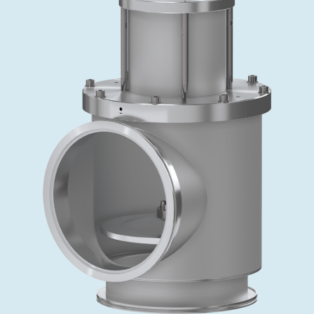
投资者关系
精准驱动、推动进步 ⸺ Semicon
精准创新
VAT角阀、内联式或圆柱式真空阀
OLED蒸发
涂层
晶体生长
固定价格翻新服务
公司治理
India 2026
Taiwan 
工作机会
真空蝶阀
离子植入术
行业
真空干燥
VAT服务中心
General Meeting
供应链管理
真空摆阀
化学气相沉积
真空灭菌
发电
Event calendar
下载文件
泄压/排气阀
OLED喷墨打印
药品冷冻干燥
研究
Analyst coverage
Glossary
气体计量/漏气阀
半导体无尘系统
您的应用
Contact for investors
联系我们
3位置真空阀
News services
真空止回阀
快关 / 束流阻挡器阀
真空全金属阀