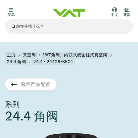
菜单
中文
新闻
最新资讯
查看所有新闻
关于VAT
主页
真空阀
VAT角阀、内联式或圆柱式真空阀
24.4 角阀
24.4 - 24428-KE01
真空阀
其他产品
返回产品配置
法兰连接与密封
医疗和制药应用
解决办法
真空控制阀
半导体生产
过程控制和隔离
显示干式蚀刻
真空炉
太阳能薄膜沉积
空间模拟
升级和改造解决方案
Financial reports
运动部件
科学仪器
系列
产品服务
24.4 角阀
真空隔离阀
基质转移
显示器生产
溅射
真空运输
半导体无尘系统
高能物理学
零部件
Presentations
VAT边缘焊接金属波纹管
企业责任
VAT真空闸阀
半导体无尘系统
薄膜封装(CVD)
科学仪器和医学
电池生产
标准维修服务
Shares and debt
真空模块
9月 17, 2026
活动新闻
9月 2, 2