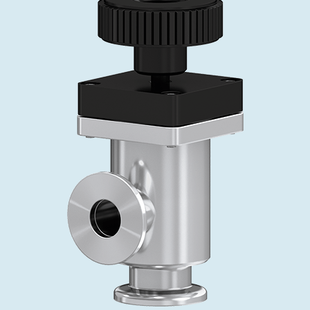
投资者关系
精准驱动、推动进步 ⸺ Semicon
精准创新
VAT角阀、内联式或圆柱式真空阀
OLED蒸发
涂层
晶体生长
固定价格翻新服务
公司治理
India 2026
Taiwan 
工作机会
真空蝶阀
离子植入术
行业
真空干燥
VAT服务中心
General Meeting
供应链管理
真空摆阀
化学气相沉积
真空灭菌
发电
Event calendar
下载文件
泄压/排气阀
OLED喷墨打印
药品冷冻干燥
研究
Analyst coverage
Glossary
气体计量/漏气阀
半导体无尘系统
您的应用
Contact for investors
联系我们
3位置真空阀
News services
真空止回阀
快关 / 束流阻挡器阀
真空全金属阀