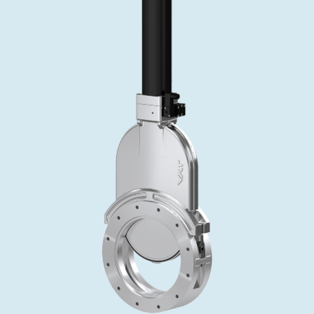
投资者关系
精准驱动、推动进步 ⸺ Semicon
精准创新
VAT角阀、内联式或圆柱式真空阀
OLED蒸发
涂层
晶体生长
固定价格翻新服务
公司治理
India 2026
Taiwan 
工作机会
真空蝶阀
离子植入术
行业
真空干燥
VAT服务中心
General Meeting
供应链管理
真空摆阀
化学气相沉积
真空灭菌
发电
Event calendar
下载文件
泄压/排气阀
OLED喷墨打印
药品冷冻干燥
研究
Analyst coverage
Glossary
气体计量/漏气阀
半导体无尘系统
您的应用
Contact for investors
联系我们
3位置真空阀
News services
真空止回阀
快关 / 束流阻挡器阀
真空全金属阀