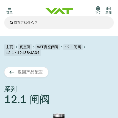
菜单
中文
新闻
最新资讯
查看所有新闻
关于VAT
主页
真空阀
VAT真空闸阀
12.1 闸阀
12.1 - 12138-JA34
真空阀
其他产品
返回产品配置
法兰连接与密封
医疗和制药应用
解决办法
真空控制阀
半导体生产
过程控制和隔离
显示干式蚀刻
真空炉
太阳能薄膜沉积
空间模拟
升级和改造解决方案
Financial reports
运动部件
科学仪器
系列
产品服务
12.1 闸阀
真空隔离阀
基质转移
显示器生产
溅射
真空运输
半导体无尘系统
高能物理学
零部件
Presentations
VAT边缘焊接金属波纹管
企业责任
VAT真空闸阀
半导体无尘系统
薄膜封装(CVD)
科学仪器和医学
电池生产
标准维修服务
Shares and debt
真空模块
9月 17, 2026
活动新闻
9月 2, 2