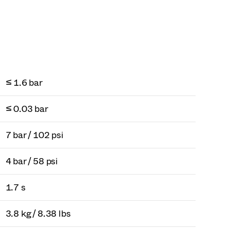
≤ 1.6 bar
≤ 0.03 bar
7 bar / 102 psi
4 bar / 58 psi
1.7 s
3.8 kg / 8.38 lbs