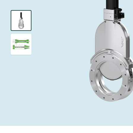
投资者关系
离子植入术
真空干燥
Semicon India 2026
Semicon
泄压/排气阀
研究
Analyst cover
化学气相沉积
真空灭菌
工作机会
气体计量/漏气
您的应用
Contact for i
OLED喷墨打
药品冷冻干燥
3位置真空阀
News service
供应链管理
半导体无尘系
真空止回阀
下载文件
快关 / 束流阻
真空全金属阀
Glossary
真空传输阀
联系我们