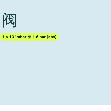
Acquisition of Atonarp
to Art. 53
Ad hoc announcement pursuant to Art. 53
闸阀
LR
1 × 10
-7
mbar 至 1.6 bar (abs)