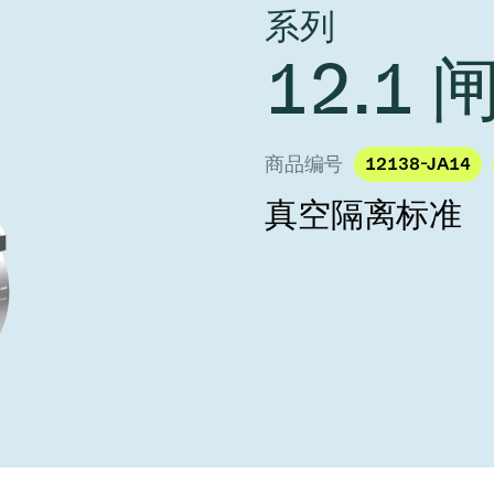
 Taiwan 2026
系列
year 2026 Results
age
Ad hoc announcement pursuant 
12.1 
阀
nvestors
LR
印
s
统
商品编号
12138-JA14
挡器阀
真空隔离标准