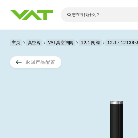
最新资讯
主页
真空阀
VAT真空闸阀
查看所有新闻
12.1 闸阀
12.1 - 12138-
关于VAT
真空阀
返回产品配置
法兰连接与密
其他产品
运动部件
真空控制阀
半导体生产
升级和改造解
Financial repo
医疗和制药应
VAT边缘焊接
真空隔离阀
显示器生产
零部件
Presentations
解决办法
科学仪器
过程控制和隔
显示干式蚀刻
真空炉
太阳能薄膜沉
空间模拟
真空模块
VAT真空闸阀
科学仪器和医
标准维修服务
Shares and de
基质转移
溅射
真空运输
半导体无尘系
高能物理学
产品服务
VAT角阀、内
涂层
固定价格翻新
公司治理
半导体无尘系
薄膜封装(CVD
电池生产
9月 17, 2026
活动新闻
9月 2, 202
真空蝶阀
行业
VAT服务中心
General Meet
企业责任
OLED蒸发
晶体生长
精准驱动、推动进步 ⸺
精准创
真空摆阀
发电
Event calenda