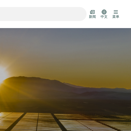
新闻
中文
菜单
输门
阀装置
设计选项
R真空阀目录
D HOC
7月 22, 2026
投资者新闻
AD HOC
技术
Half-
VAT Media Release on