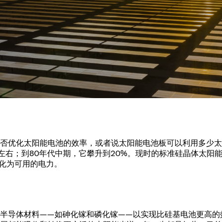
 Taiwan 2026
year 2026 Results
age
Ad hoc announcement pursuant 
阀
nvestors
LR
印
s
统
挡器阀
否优化太阳能电池的效率，或者说太阳能电池板可以利用多少太
%左右；到80年代中期，它攀升到20%。现时的标准硅晶体太阳
转化为可用的电力。
半导体材料——如砷化镓和磷化镓——以实现比硅基电池更高的