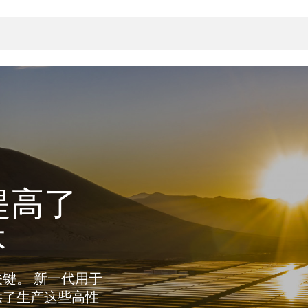
封
决方案
rts
真空传
用
提高了
金属波纹管
真空多
离
积
学
bt
真空阀
本
统
联式或圆柱式真空阀
服务
ITE
统
)
6
活动新闻
7月 22, 2026
投资者新闻
A
ing
真空阀
键。 新一代用于
供了生产这些高性
新、赋能未来 ⸺
VAT Media Release on 
r