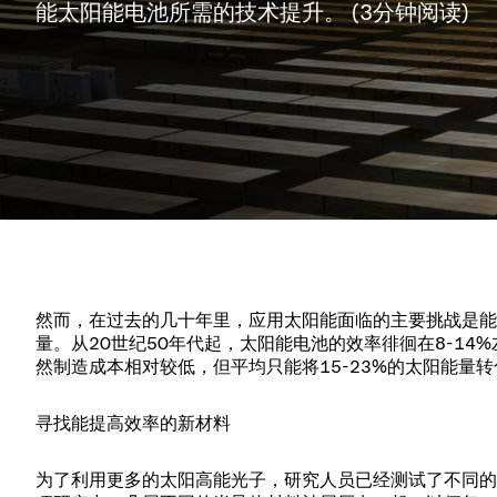
投资者关系
离子植入术
真空干燥
能太阳能电池所需的技术提升。 (3分钟阅读)
Semicon India 2026
Semicon
泄压/排气阀
研究
Analyst cover
化学气相沉积
真空灭菌
工作机会
气体计量/漏气
您的应用
Contact for i
OLED喷墨打
药品冷冻干燥
3位置真空阀
News service
供应链管理
半导体无尘系
真空止回阀
下载文件
快关 / 束流阻
真空全金属阀
Glossary
真空传输阀
联系我们
然而，在过去的几十年里，应用太阳能面临的主要挑战是能
量。从20世纪50年代起，太阳能电池的效率徘徊在8-14
然制造成本相对较低，但平均只能将15-23%的太阳能量
寻找能提高效率的新材料
为了利用更多的太阳高能光子，研究人员已经测试了不同的