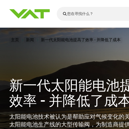
最新资讯
主页
新闻
新一代太阳能电池提高了效率 - 并降低了成本
查看所有新闻
关于VAT
真空阀
法兰连接与密
其他产品
运动部件
真空控制阀
半导体生产
升级和改造解
Financial repo
医疗和制药应
新一代太阳能电池
VAT边缘焊接
真空隔离阀
显示器生产
零部件
Presentations
解决办法
科学仪器
过程控制和隔
显示干式蚀刻
真空炉
太阳能薄膜沉
空间模拟
真空模块
VAT真空闸阀
科学仪器和医
标准维修服务
Shares and de
效率 - 并降低了成
基质转移
溅射
真空运输
半导体无尘系
高能物理学
产品服务
VAT角阀、内
涂层
固定价格翻新
公司治理
半导体无尘系
薄膜封装(CVD
电池生产
9月 17, 2026
活动新闻
9月 2, 202
真空蝶阀
行业
VAT服务中心
General Meet
企业责任
太阳能电池技术被认为是帮助应对气候变化的关
OLED蒸发
晶体生长
太阳能电池生产线的大型传输阀，为制造商提
精准驱动、推动进步 ⸺
精准创
真空摆阀
发电
Event calenda