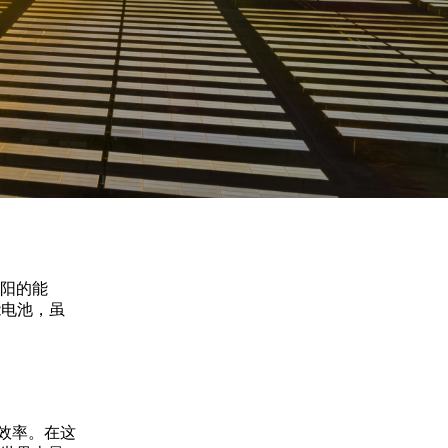
Acquisition of Atonarp
to Art. 53
Ad hoc announcement pursuant to Art. 53
LR
阳的能
能电池，虽
效率。在这