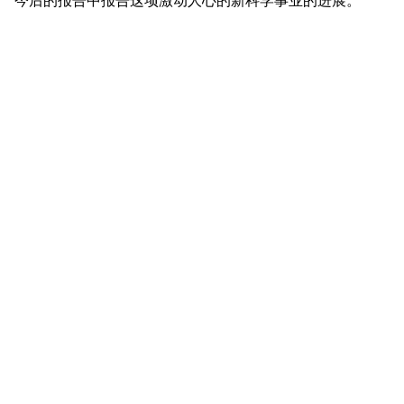
今后的报告中报告这项激动人心的新科学事业的进展。
分享:
LinkedIn
X
脸书
返回顶部
VAT是开发高真空解决方案的
全球领导者，这些解决方案对
于半导体、显示器和数字技术