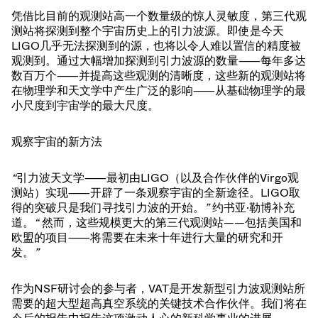
凭借比目前的观测站高一个数量级的惊人灵敏度，第三代观
测站将探测到整个宇宙历史上的引力波源。即使是今天
LIGO几乎无法探测到的源，也将以令人难以置信的精度被
观测到。通过大幅增加探测到引力波源的数量⸺每年多达
数百万个⸺并提高这些观测的清晰度，这些新的观测站将
在物理学和天文学中产生广泛的影响⸺从基础物理学的最
小尺度到宇宙学的最大尺度。
观察宇宙的新方法
“
引力波天文学⸺最初由LIGO（以及合作伙伴的Virgo观
测站）实现⸺开辟了一条观察宇宙的全新途径。LIGO取
得的突破只是我们寻找引力波的开始。
”
约书亚·勒博补充
道。
“
然而，这些规模更大的第三代观测站——包括美国和
欧盟的项目⸺将需要在未来十年进行大量的研究和开
发。
”
作为NSF研讨会的参与者，VAT是开发新型引力波观测站所
需要的超大型超高真空系统的关键技术合作伙伴。我们将在