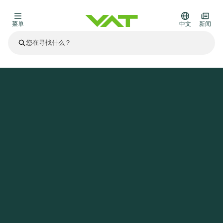
菜单
中文
新闻
最新资讯
查看所有新闻
关于VAT
主页
新闻
寻找宇宙的起源
真空阀
其他产品
法兰连接与密封
医疗和制药应用
解决办法
真空控制阀
半导体生产
过程控制和隔离
显示干式蚀刻
真空炉
太阳能薄膜沉积
空间模拟
升级和改造解决方案
Financial reports
运动部件
科学仪器
产品服务
真空隔离阀
基质转移
显示器生产
溅射
真空运输
半导体无尘系统
高能物理学
零部件
Presentations
VAT边缘焊接金属波纹管
企业责任
VAT真空闸阀
半导体无尘系统
薄膜封装(CVD)
科学仪器和医学
电池生产
标准维修服务
Shares and debt
真空模块
9月 17, 2026
活动新闻
9月 2, 2