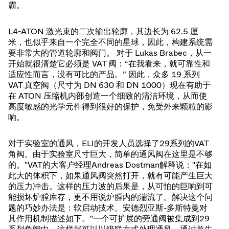
霸。
L4-ATON 激光束的二次输出轮廓，其边长为 62.5 厘
米，也似乎来自一个完全不同的星球，因此，构建系统需
要非常大的管道轮廓和阀门。 对于 Lukas Brabec，从一
开始就很清楚它必须是 VAT 阀：“在我看来，就可靠性和
适应性而言，没有可比的产品。” 因此，众多
19 系列
VAT 真空阀（尺寸为 DN 630 和 DN 1000）现在有助于
在 ATON 压缩机内部创造一个细致的清洁环境，从而使
高度敏感的光学元件得到很好的保护，免受外来颗粒的影
响。
对于实验室的通风，ELI的开发人员选择了
29系列
的VAT
角阀。由于实验室尺寸巨大，简单的通风阀在这里是不够
的。"VAT的大客户经理Andreas Dostman解释说："在如
此大的体积下，如果通风阀突然打开，就有可能产生巨大
的压力冲击。这样的压力波的后果是，从可怕的巨响到可
能损坏炉膛库存，更不用说炉膛内的湍流了。解决这个问
题的巧妙办法是：软启动技术。安德烈亚斯-多斯特曼对
其作用机制描述如下。"一个可扩展的旁通阀被集成到29