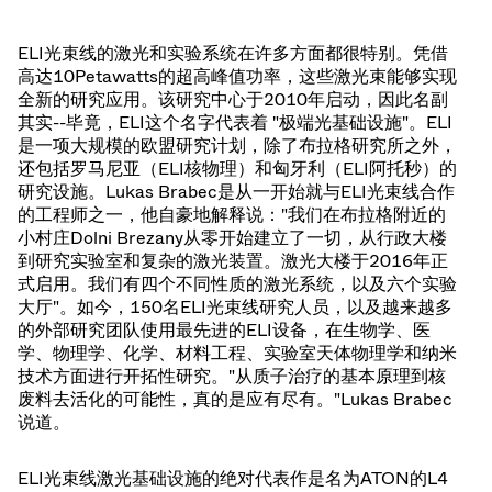
ELI光束线的激光和实验系统在许多方面都很特别。凭借
高达10Petawatts的超高峰值功率，这些激光束能够实现
全新的研究应用。该研究中心于2010年启动，因此名副
其实--毕竟，ELI这个名字代表着 "极端光基础设施"。ELI
是一项大规模的欧盟研究计划，除了布拉格研究所之外，
还包括罗马尼亚（ELI核物理）和匈牙利（ELI阿托秒）的
研究设施。Lukas Brabec是从一开始就与ELI光束线合作
的工程师之一，他自豪地解释说："我们在布拉格附近的
小村庄Dolni Brezany从零开始建立了一切，从行政大楼
到研究实验室和复杂的激光装置。激光大楼于2016年正
式启用。我们有四个不同性质的激光系统，以及六个实验
大厅"。如今，150名ELI光束线研究人员，以及越来越多
的外部研究团队使用最先进的ELI设备，在生物学、医
学、物理学、化学、材料工程、实验室天体物理学和纳米
技术方面进行开拓性研究。"从质子治疗的基本原理到核
废料去活化的可能性，真的是应有尽有。"Lukas Brabec
说道。
ELI光束线激光基础设施的绝对代表作是名为ATON的L4