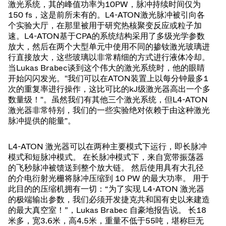
激光系统，其的峰值功率为10PW，脉冲持续时间仅为
150 fs，这是前所未有的。L4-ATON激光脉冲被引向各
个实验大厅，在那里被用于研究热核聚变反应或粒子加
速。L4-ATON基于CPA的系统结构采用了多级光学参数
放大，然后在两个大型单元中使用不同的掺钕激光玻璃进
行直接放大，这些玻璃以非常精细的方式进行液体冷却。
当Lukas Brabec谈到这个伟大的激光系统时，他的眼睛
开始闪闪发光。"我们可以在ATON装置上以每分钟最多1
次的重复率进行操作，这比可比的kJ级激光器高出一个多
数量级！"。虽然我们有其他三个激光系统，但L4-ATON
激光器非常特别，我们的一些实验绝对依赖于由这种激光
脉冲提供的能量"。
L4-ATON 激光器可以在两种主要模式下运行，即长脉冲
模式和短脉冲模式。 在长脉冲模式下，来自宽带振荡器
的飞秒脉冲被馈送到整个放大链。 然后使用具有大孔径
的介电衍射光栅将脉冲压缩到 10 PW 的最大功率。 用于
此目的的压缩机拥有一切：“为了实现 L4-ATON 激光器
的极端输出参数，我们必须开发捷克共和国有史以来建造
的最大真空室！”，Lukas Brabec 自豪地报告说。 长18
米多，宽3.6米，高4.5米，重量不低于55吨，堪称巨无