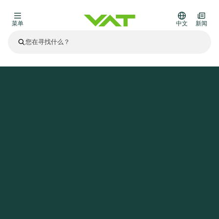
菜单
中文
新闻
最新资讯
查看所有新闻
关于VAT
主页
案例研究
激光豪华版
真空阀
其他产品
法兰连接与密封
医疗和制药应用
解决办法
真空控制阀
半导体生产
过程控制和隔离
显示干式蚀刻
真空炉
太阳能薄膜沉积
空间模拟
升级和改造解决方案
Financial reports
运动部件
科学仪器
产品服务
真空隔离阀
基质转移
显示器生产
溅射
真空运输
半导体无尘系统
高能物理学
零部件
Presentations
VAT边缘焊接金属波纹管
企业责任
VAT真空闸阀
半导体无尘系统
薄膜封装(CVD)
科学仪器和医学
电池生产
标准维修服务
Shares and debt
真空模块
9月 17, 2026
活动新闻
9月 2, 2