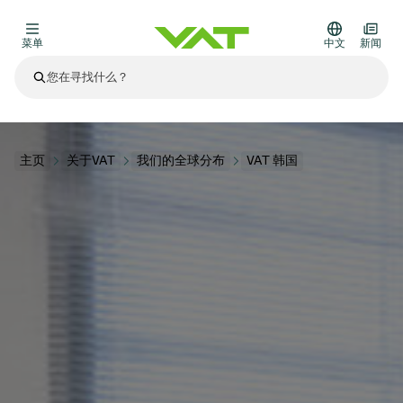
菜单
中文
新闻
最新资讯
查看所有新闻
关于VAT
主页
关于VAT
我们的全球分布
VAT 韩国
真空阀
其他产品
法兰连接与密封
医疗和制药应用
解决办法
真空控制阀
半导体生产
过程控制和隔离
显示干式蚀刻
真空炉
太阳能薄膜沉积
空间模拟
升级和改造解决方案
Financial reports
运动部件
科学仪器
产品服务
真空隔离阀
基质转移
显示器生产
溅射
真空运输
半导体无尘系统
高能物理学
零部件
Presentations
VAT边缘焊接金属波纹管
企业责任
VAT真空闸阀
半导体无尘系统
薄膜封装(CVD)
科学仪器和医学
电池生产
标准维修服务
Shares and debt
真空模块
9月 17, 2026
活动新闻
9月 2, 2