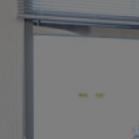
投资者关系
精准驱动、推动进步 ⸺ Semicon
精准创新
VAT角阀、内联式或圆柱式真空阀
OLED蒸发
涂层
晶体生长
固定价格翻新服务
公司治理
India 2026
Taiwan 
工作机会
真空蝶阀
离子植入术
行业
真空干燥
VAT服务中心
General Meeting
供应链管理
真空摆阀
化学气相沉积
真空灭菌
发电
Event calendar
下载文件
泄压/排气阀
OLED喷墨打印
药品冷冻干燥
研究
Analyst coverage
Glossary
气体计量/漏气阀
半导体无尘系统
您的应用
Contact for investors
联系我们
3位置真空阀
News services
真空止回阀
快关 / 束流阻挡器阀
真空全金属阀